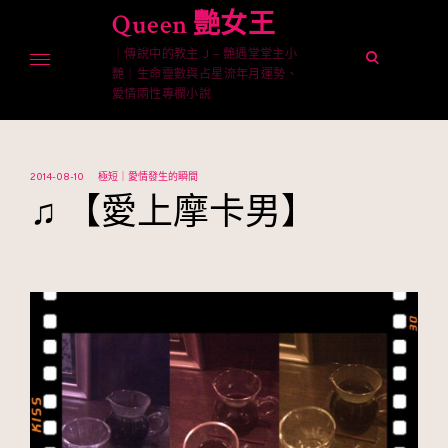
Skip
Queen 艷女王
to
｜傳說中的教主 J – 艷遇堂堂主小
content
open
艷｜生命靈數與占星流年月運勢、
search
愛情兩性專欄小說
form
2014-08-10
極短｜愛情發生的瞬間
♫ 【愛上摩卡男】