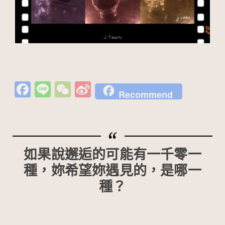
Fa
Li
W
Si
Recommend
c
n
e
n
e
e
C
a
b
h
W
o
at
ei
如果說邂逅的可能有一千零一
o
b
種，妳希望妳遇見的，是哪一
k
o
種？