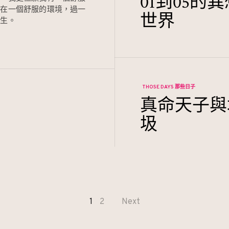
01到05的
住在一個舒服的環境，過一
世界
人生。
THOSE DAYS 那些日子
真命天子與
圾
1
2
Next