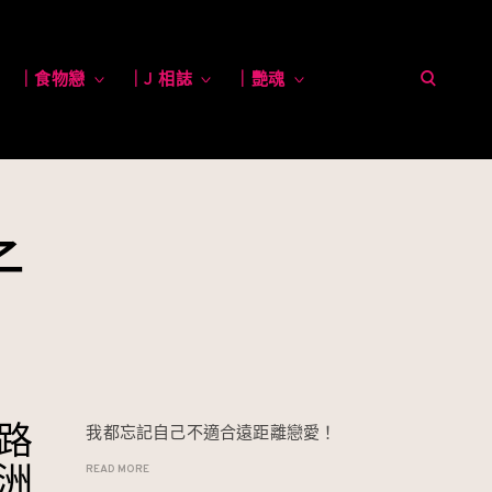
open
toggle
｜食物戀
toggle
｜J 相誌
toggle
｜艷魂
toggle
child
child
child
child
menu
menu
menu
menu
search
form
子
路
我都忘記自己不適合遠距離戀愛！
洲
READ MORE