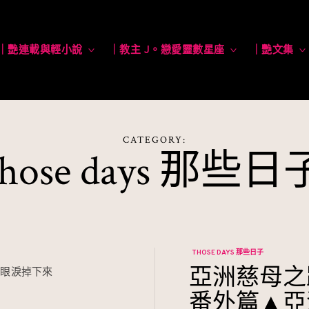
｜艷連載與輕小說
toggle
｜教主 J。戀愛靈數星座
toggle
｜艷文集
child
child
menu
menu
CATEGORY:
those days 那些日
THOSE DAYS 那些日子
亞洲慈母之
讓眼淚掉下來
的
番外篇▲亞