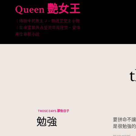
Skip
Queen 艷女王
to
content
｜傳說中的教主 J – 艷遇堂堂主小艷
｜生命靈數與占星流年月運勢、愛情
兩性專欄小說
THOSE DAYS 那些日子
勉強
要拼命不
是很勉強