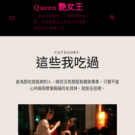
Skip
Queen 艷女王
to
｜傳說中的教主 J – 艷遇堂堂主小
content
open
艷｜生命靈數與占星流年月運勢、
search
愛情兩性專欄小說
form
CATEGORY:
這些我吃過
身為對吃很挑剃的人，剛好又有那麼點餐飲專業，只要不是
心中超高標聖殿級的米其林，就放在這裡。