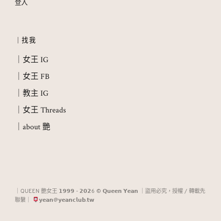
登入
｜找我
｜女王 IG
｜女王 FB
｜教主 IG
｜女王 Threads
｜about 艷
｜QUEEN 艷女王 𝟭𝟵𝟵𝟵 - 𝟮𝟬𝟮6 © 𝗤𝘂𝗲𝗲𝗻 𝗬𝗲𝗮𝗻 ｜盜用必究，授權 / 轉載先
聯繫｜
𝘆𝗲𝗮𝗻@𝘆𝗲𝗮𝗻𝗰𝗹𝘂𝗯.𝘁𝘄