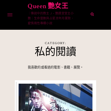
Skip
Queen 艷女王
to
｜傳說中的教主 J – 艷遇堂堂主小
content
open
艷｜生命靈數與占星流年月運勢、
search
愛情兩性專欄小說
form
CATEGORY:
私的閱讀
我喜歡的或看過的電影、書籍、展覽。