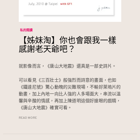
私的閱讀
【姊妹淘】你也會跟我一樣
感謝老天爺吧？
就影像而言，《唐山大地震》還真是一部史詩片。
可以看見《三百壯士》般強烈而詩意的畫面，也如
《鐵達尼號》驚心動魄的災難現場，不輸好萊塢片的
動畫，加上內地一向比人強的人多場面大，串流以溫
馨與辛酸的情感，再加上陳道明這個好搶眼的戲精，
《唐山大地震》確實可看。
READ MORE