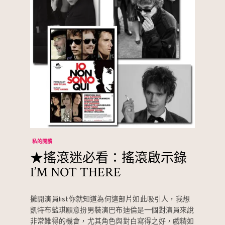
私的閱讀
★搖滾迷必看：搖滾啟示錄
I’M NOT THERE
攤開演員list你就知道為何這部片如此吸引人，我想
凱特布藍琪願意扮男裝演巴布迪倫是一個對演員來說
非常難得的機會，尤其角色與對白寫得之好，戲精如