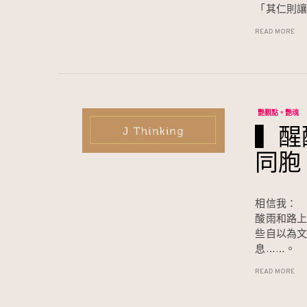
「其仁則
READ MORE
艷觀點。艷魂
▍醒
同胞
相信我：
酸雨和路
些自以為
息……。
READ MORE