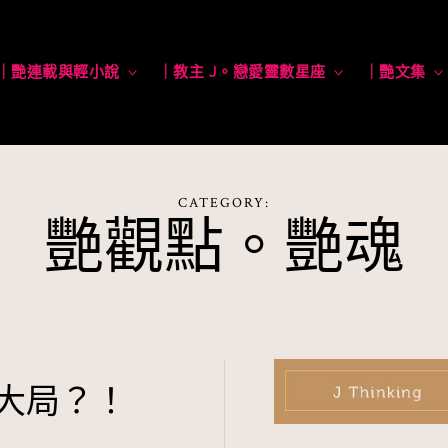
｜艷連載與輕小說
toggle
｜教主 J。戀愛靈數星座
toggle
｜艷文集
child
child
menu
menu
CATEGORY:
艷觀點。艷魂
大局？！