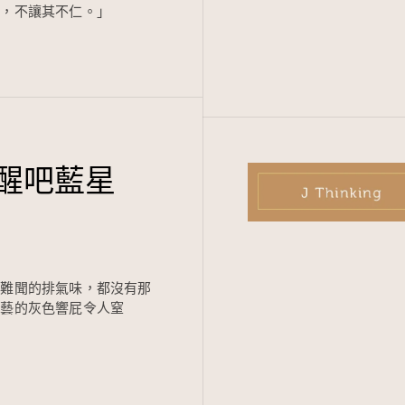
讓，不讓其不仁。」
醒吧藍星
上難聞的排氣味，都沒有那
文藝的灰色響屁令人窒