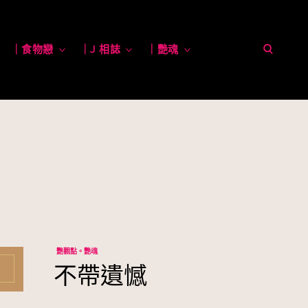
open
toggle
｜食物戀
toggle
｜J 相誌
toggle
｜艷魂
toggle
child
child
child
child
menu
menu
menu
menu
search
form
艷觀點。艷魂
不帶遺憾