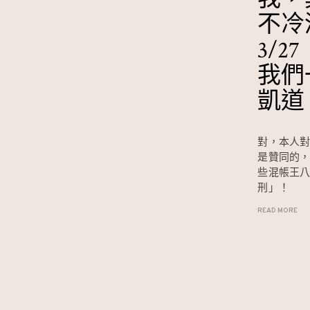
不冷
3/2
我們
凱道
對，本人
是贊同的
些混帳王
刑」！
READ MORE
Page