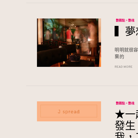
艷觀點。艷魂
▍夢
明明就很
棄的
READ MORE
艷觀點。艷魂
★一
發生
我，