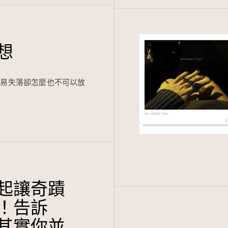
想
容易失落卻怎麼也不可以放
起讓奇蹟
！告訴
其實你並