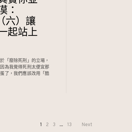
漠：
7（六）讓
一起站上
對於「廢除死刑」的立場，
，因為我覺得死刑太便宜那
八蛋了，我們應該改用「酷
1
2
3
...
13
Next