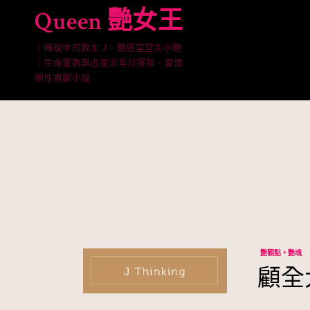
Skip
Queen 艷女王
to
content
｜傳說中的教主 J – 艷遇堂堂主小艷
｜生命靈數與占星流年月運勢、愛情
兩性專欄小說
艷觀點。艷魂
顧全