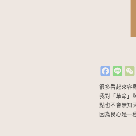
Fa
Li
c
n
很多看起來客
e
e
我對「革命」
b
點也不會無知
o
因為良心是一
o
k