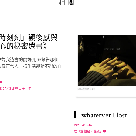
相關
時刻刻」觀後感與
心的秘密遺書》
作為我遺書的開端 用來祭告那個
法像正常人一樣生活卻動不得的自
11
E DAYS 那些日子」中
▎whaterver I lost
2010-09-14
在「艷觀點。艷魂」中