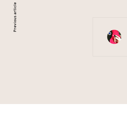
c
n
文
Previous article
e
e
b
章
o
導
o
k
覽