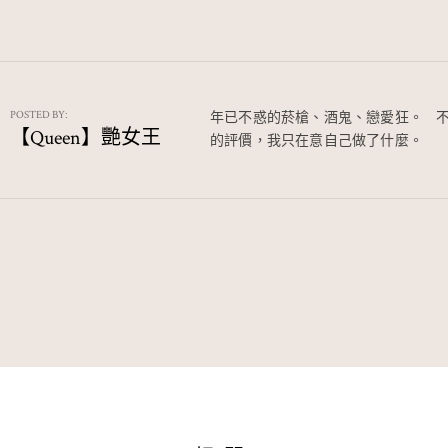
e
n
C
a
h
W
at
ei
POSTED BY:
年已不惑的菸槍、酒鬼、戀愛狂。⠀ 
b
【Queen】艷女王
的評價，我只在意自己做了什麼。
o