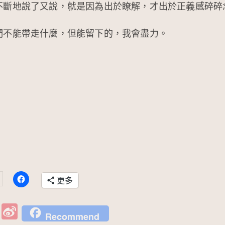
不斷地說了又說，就是因為出於瞭解，才出於正義感碎碎
們不能帶走什麼，但能留下的，我會盡力。
更多
W
Si
Recommend