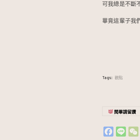
可我總是不斷
畢竟這輩子我
Tags:
觀點
閱畢請留讚
Fa
Li