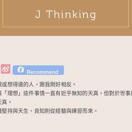
W
Si
Recommend
e
n
觀或想得遠的人，跟我剛好相反。
C
a
與「理想」這件事情一直有近乎無知的天真，但對於世事
h
W
天真。
at
ei
種堅持與天生，良知則從經驗與練習而來。
b
o