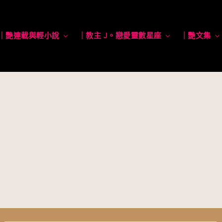
｜艷連載與輕小說
toggle
｜教主 J。戀愛靈數星座
toggle
｜艷文集
child
child
menu
menu