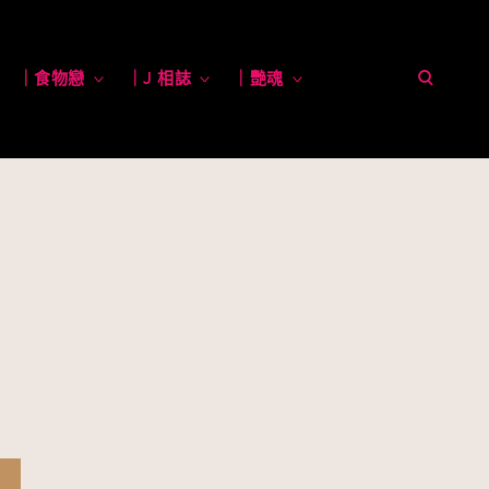
open
toggle
｜食物戀
toggle
｜J 相誌
toggle
｜艷魂
toggle
child
child
child
child
menu
menu
menu
menu
search
form