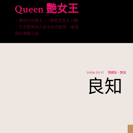
Skip
Queen 艷女王
to
content
｜傳說中的教主 J – 艷遇堂堂主小艷
｜生命靈數與占星流年月運勢、愛情
兩性專欄小說
2008-05-17
艷觀點。艷魂
良知