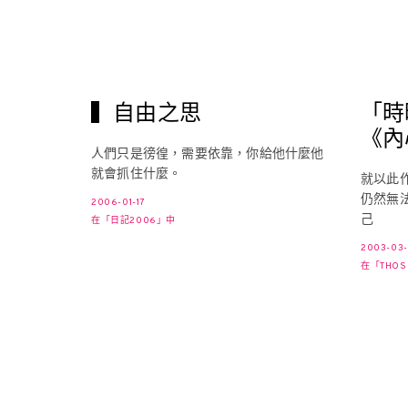
▍自由之思
「時
《內
人們只是徬徨，需要依靠，你給他什麼他
就會抓住什麼。
就以此
仍然無
2006-01-17
己
在「日記2006」中
2003-03-
在「THOS