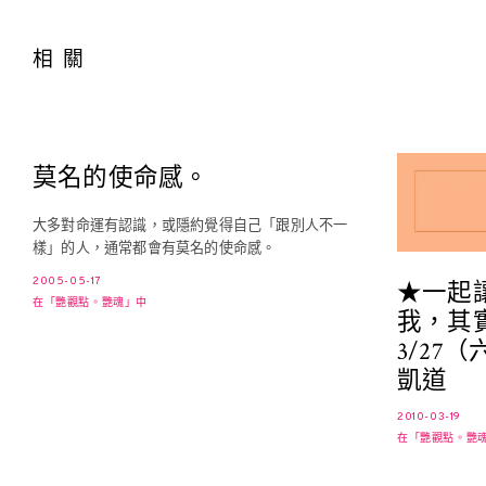
相關
莫名的使命感。
大多對命運有認識，或隱約覺得自己「跟別人不一
樣」的人，通常都會有莫名的使命感。
2005-05-17
★一起
在「艷觀點。艷魂」中
我，其
3/27
凱道
2010-03-19
在「艷觀點。艷