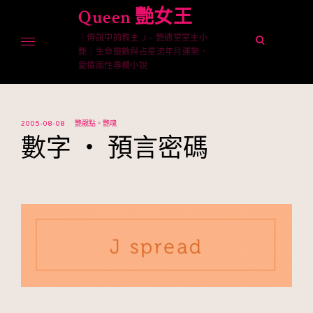
Skip
Queen 艷女王
to
｜傳說中的教主 J – 艷遇堂堂主小
content
open
艷｜生命靈數與占星流年月運勢、
search
愛情兩性專欄小說
form
2005-08-08
艷觀點。艷魂
數字 ‧ 預言密碼