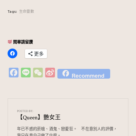
Tags:
生命靈數
閱畢請留讚
更多
Fa
Li
W
Si
Recommend
c
n
e
n
e
e
C
a
b
h
W
o
at
ei
POSTED BY:
【Queen】艷女王
o
b
k
o
年已不惑的菸槍、酒鬼、戀愛狂。⠀ 不在意別人的評價，
我只在意自己做了什麼。