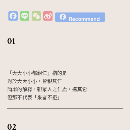
Fa
Li
W
Si
Recommend
c
n
e
n
e
e
C
a
01
b
h
W
o
at
ei
o
b
k
o
「大大小小都親仁」指的是
對於大大小小，皆親其仁
簡單的解釋，親眾人之仁處，遠其它
但那不代表「來者不拒」
02