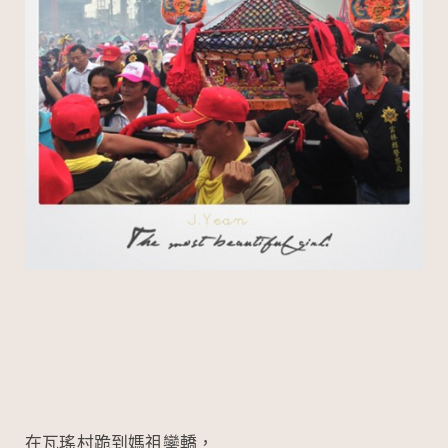
在瓦瑤村跪到媽祖鑾轎，