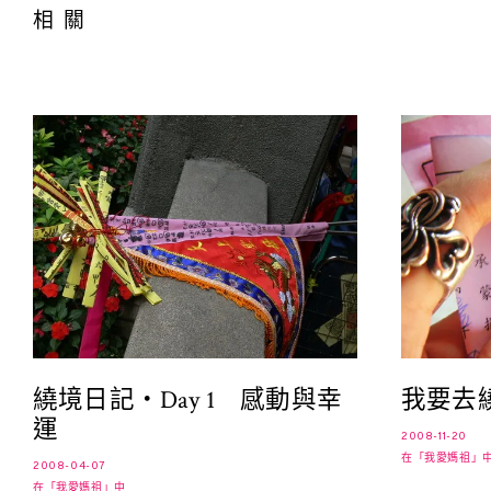
相關
繞境日記‧Day 1 感動與幸
我要去
運
2008-11-20
在「我愛媽祖」
2008-04-07
在「我愛媽祖」中