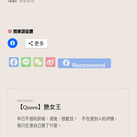
Tags:
我愛媽祖
閱畢請留讚
更多
Fa
Li
W
Si
Recommend
c
n
e
n
e
e
C
a
b
h
W
o
at
ei
POSTED BY:
【Queen】艷女王
o
b
k
o
年已不惑的菸槍、酒鬼、戀愛狂。⠀ 不在意別人的評價，
我只在意自己做了什麼。