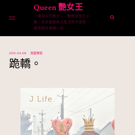
Skip
Queen 艷女王
to
｜傳說中的教主 J – 艷遇堂堂主小
content
open
艷｜生命靈數與占星流年月運勢、
search
愛情兩性專欄小說
form
2013-04-08
我愛媽祖
跪轎。