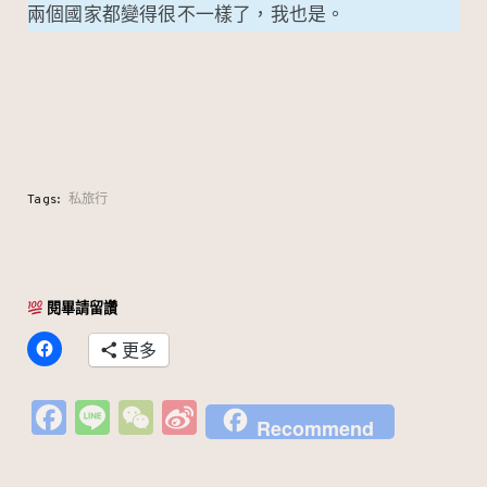
兩個國家都變得很不一樣了，我也是。
Tags:
私旅行
閱畢請留讚
更多
Fa
Li
W
Si
Recommend
c
n
e
n