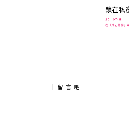
鎖在私
2011-07-31
在「其它專欄」
｜留言吧