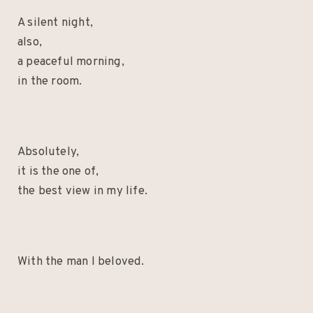
A silent night,
also,
a peaceful morning,
in the room.
Absolutely,
it is the one of,
the best view in my life.
With the man I beloved.