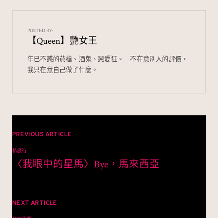
e
e
C
a
b
h
W
o
at
ei
POSTED BY:
【Queen】艷女王
o
b
k
o
年已不惑的菸槍、酒鬼、戀愛狂。⠀ 不在意別人的評價，
我只在意自己做了什麼。
文
章
PREVIOUS ARTICLE
私旅行
導
〈我眼中的星馬〉Bye，馬來西亞
覽
NEXT ARTICLE