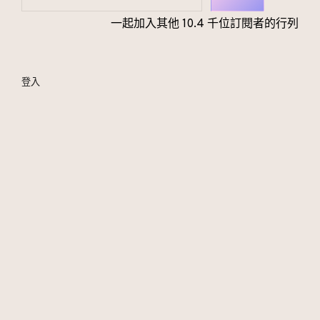
一起加入其他 10.4 千位訂閱者的行列
登入
｜找我
｜女王 IG
｜女王 FB
｜教主 IG
｜女王 Threads
｜about 艷