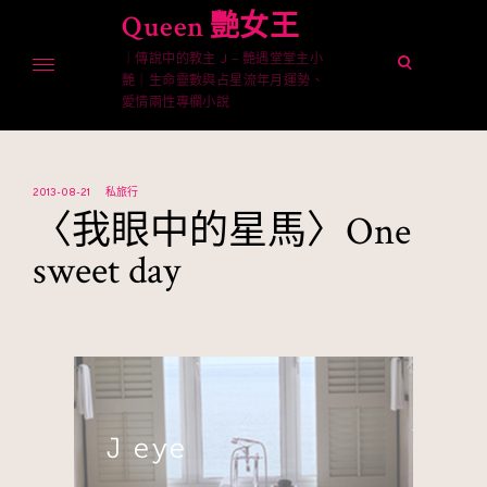
Skip
Queen 艷女王
to
｜傳說中的教主 J – 艷遇堂堂主小
content
open
艷｜生命靈數與占星流年月運勢、
search
愛情兩性專欄小說
form
2013-08-21
私旅行
〈我眼中的星馬〉One
sweet day