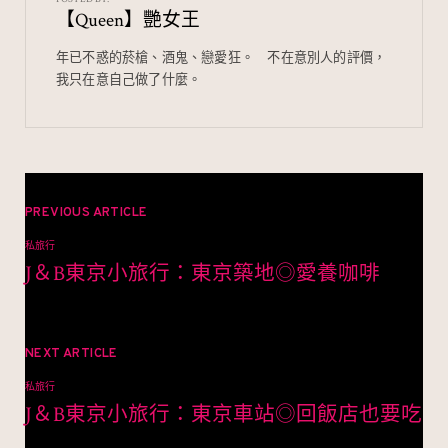
【Queen】艷女王
o
b
k
o
年已不惑的菸槍、酒鬼、戀愛狂。⠀ 不在意別人的評價，
我只在意自己做了什麼。
文
章
PREVIOUS ARTICLE
私旅行
導
J＆B東京小旅行：東京築地◎愛養咖啡
覽
NEXT ARTICLE
私旅行
J＆B東京小旅行：東京車站◎回飯店也要吃