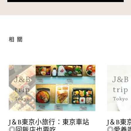
相關
J＆B東京小旅行：東京車站
J＆B
◎回飯店也要吃
◎愛養