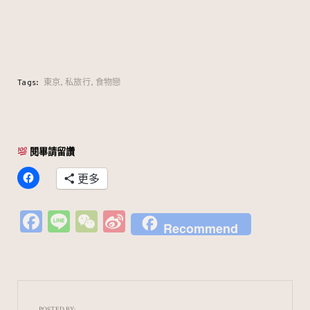
Tags:
東京
私旅行
食物戀
閱畢請留讚
更多
Fa
Li
W
Si
Recommend
c
n
e
n
e
e
C
a
b
h
W
o
at
ei
POSTED BY: