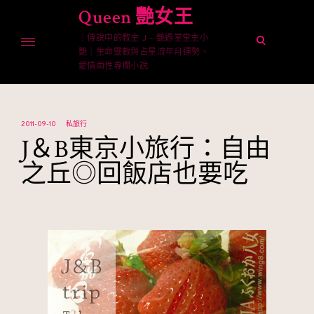
Skip
Queen 艷女王
to
｜傳說中的教主 J – 艷遇堂堂主小
content
open
艷｜生命靈數與占星流年月運勢、
search
愛情兩性專欄小說
form
2011-09-10
私旅行
J＆B東京小旅行：自由
之丘◎回飯店也要吃