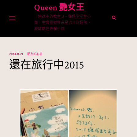
Skip
Queen 艷女王
to
｜傳說中的教主 J – 艷遇堂堂主小
content
open
艷｜生命靈數與占星流年月運勢、
search
愛情兩性專欄小說
form
2014-11-21
朋友的心意
還在旅行中2015