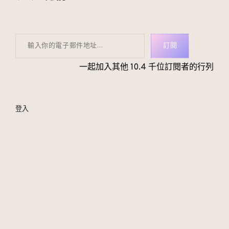
輸入你的電子郵件地址…
訂閱
一起加入其他 10.4 千位訂閱者的行列
登入
｜找我
｜女王 IG
｜女王 FB
｜教主 IG
｜女王 Threads