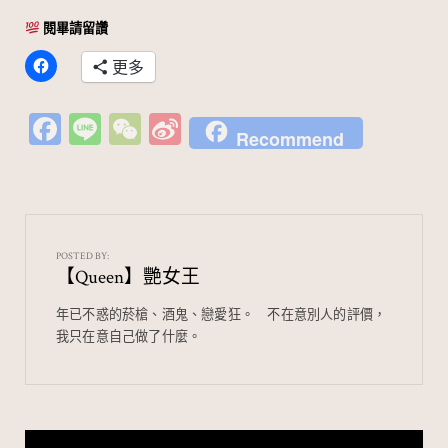
閱畢請留讚
更多
Fa
Li
W
Si
Recommend
c
n
e
n
e
e
C
a
b
h
W
o
at
ei
POSTED BY:
【Queen】艷女王
o
b
k
o
年已不惑的菸槍、酒鬼、戀愛狂。⠀ 不在意別人的評價，
我只在意自己做了什麼。
文