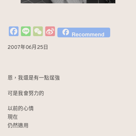
Fa
Li
W
Si
Recommend
c
n
e
n
2007年06月25日
e
e
C
a
b
h
W
o
at
ei
o
b
恩，我還是有一點逞強
k
o
可是我會努力的
以前的心情
現在
仍然適用