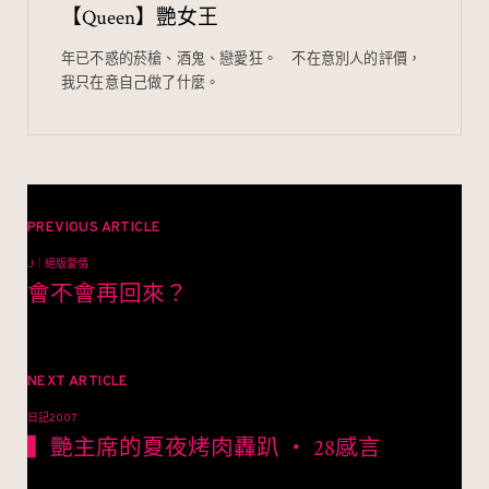
【Queen】艷女王
o
b
k
o
年已不惑的菸槍、酒鬼、戀愛狂。⠀ 不在意別人的評價，
我只在意自己做了什麼。
文
章
PREVIOUS ARTICLE
J｜絕版愛情
導
會不會再回來？
覽
NEXT ARTICLE
日記2007
▍艷主席的夏夜烤肉轟趴 ‧ 28感言