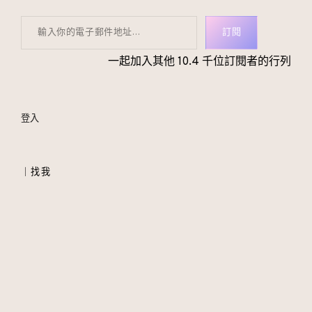
輸入你的電子郵件地址…
訂閱
一起加入其他 10.4 千位訂閱者的行列
登入
｜找我
｜女王 IG
｜女王 FB
｜教主 IG
｜女王 Threads
｜about 艷