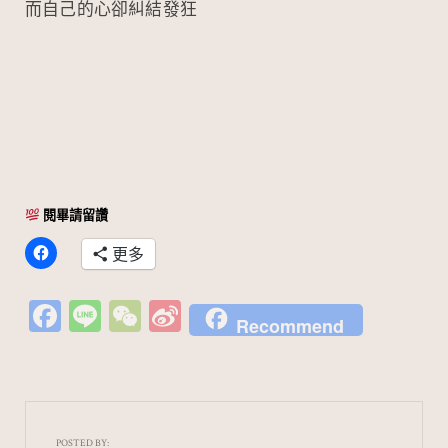
而自己的心卻糾結發狂
閱畢請留讚
更多
Fa
Li
W
Si
Recommend
c
n
e
n
e
e
C
a
b
h
W
o
at
ei
POSTED BY: