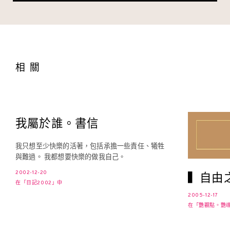
相關
我屬於誰。書信
我只想至少快樂的活著，包括承擔一些責任、犧牲
與難過。 我都想要快樂的做我自己。
2002-12-20
▍自由
在「日記2002」中
2005-12-17
在「艷觀點。艷