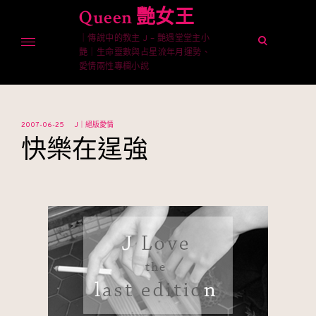
Skip
Queen 艷女王
to
｜傳說中的教主 J – 艷遇堂堂主小
content
open
艷｜生命靈數與占星流年月運勢、
search
愛情兩性專欄小說
form
2007-06-25
J｜絕版愛情
快樂在逞強