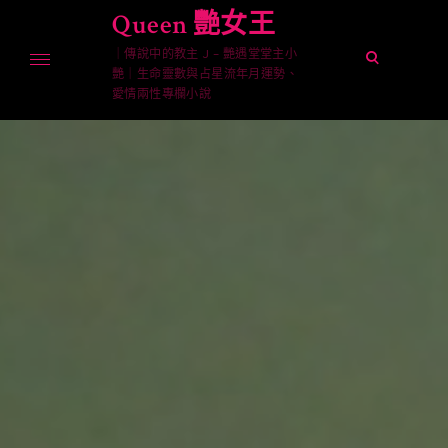
Skip
Queen 艷女王
to
｜傳說中的教主 J – 艷遇堂堂主小
content
open
艷｜生命靈數與占星流年月運勢、
search
愛情兩性專欄小說
form