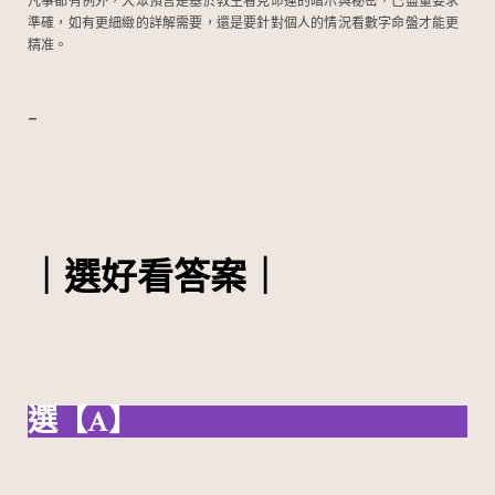
凡事都有例外，大眾預言是基於教主看見命運的暗示與秘密，已盡量要求
準確，如有更細緻的詳解需要，還是要針對個人的情況看數字命盤才能更
精准。
–
｜選好看答案｜
選【A】