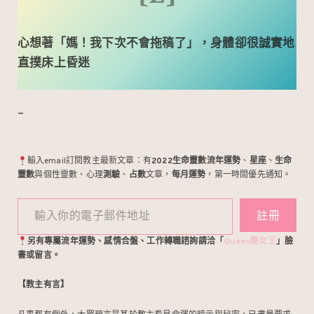
心想著「媽！我下次不會拖稿了」，身體卻很誠實地
直撲床上昏迷
–
輸入email訂閱教主最新文章：有
2022生命靈數流年運勢
、
星座
、
生命
靈數
與個性靈數、心理
測驗
、
占數
文章，
每月運勢
，第一時間優先通知。
輸入你的電子郵件地址
註冊
另有專屬流年運勢、感情合盤、工作轉職諮詢請洽「
Queen艷女王
」臉
書或留言。
【教主有言】