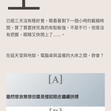
工
b
h
W
o
at
ei
o
b
已經三天沒有睡好覺，眼看著剩下一個小時的截稿時
k
o
間，算了算要拼完真的有點勉強，不是不行，但是沒
有把握，眼睛又快閉上了……。
在這天堂與地獄，電腦桌與溫暖的大床之間，妳會？
[A]
雖然想放棄想但還是撐起眼皮繼續拼搏