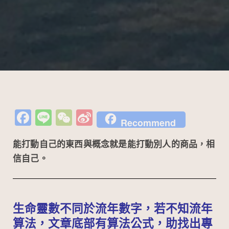
Fa
Li
W
Si
Recommend
c
n
e
n
能打動自己的東西與概念就是能打動別人的商品，相
e
e
C
a
信自己。
b
h
W
o
at
ei
o
b
生命靈數不同於流年數字，若不知流年
k
o
算法，文章底部有算法公式，助找出專