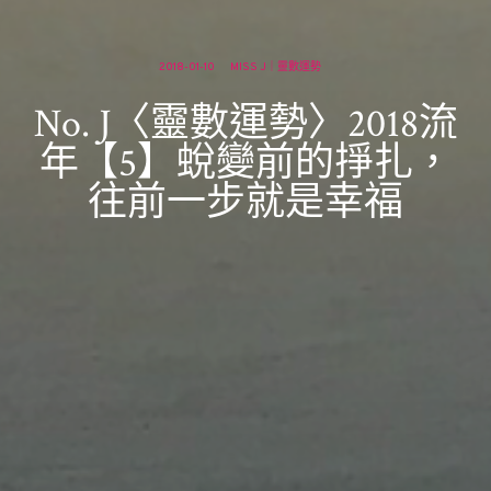
2018-01-10
MISS J｜靈數運勢
No. J〈靈數運勢〉2018流
年【5】蛻變前的掙扎，
往前一步就是幸福