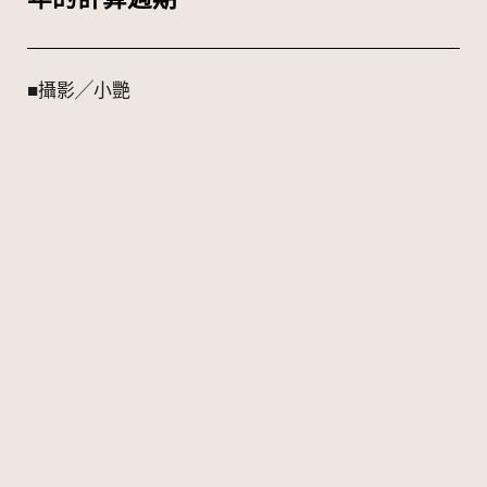
■攝影╱小艷
閱畢請留讚
更多
Fa
Li
W
Si
Recommend
c
n
e
n
e
e
C
a