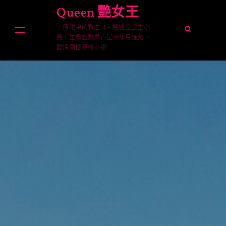
Skip
Queen 艷女王
to
｜傳說中的教主 J – 艷遇堂堂主小
content
open
艷｜生命靈數與占星流年月運勢、
search
愛情兩性專欄小說
form