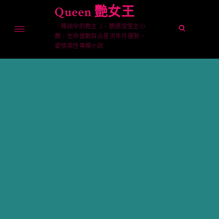
Skip
Queen 艷女王
to
｜傳說中的教主 J – 艷遇堂堂主小
content
open
艷｜生命靈數與占星流年月運勢、
search
愛情兩性專欄小說
form