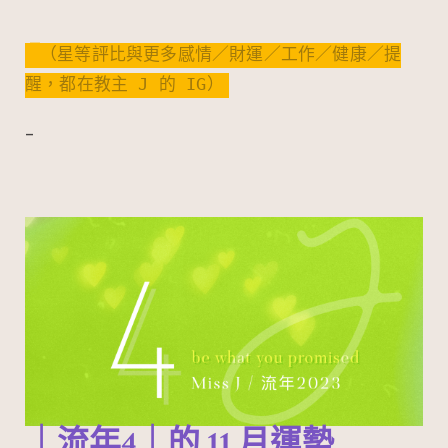
（星等評比與更多感情／財運／工作／健康／提
醒，都在教主 J 的 IG）
–
｜流年4｜的
11
月運勢