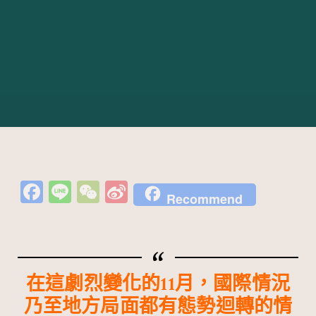
Fa
Li
W
Si
Recommend
c
n
e
n
e
e
C
a
b
h
W
o
at
ei
在這劇烈變化的11月，國際情況
o
b
乃至地方局面都有態勢迴轉的情