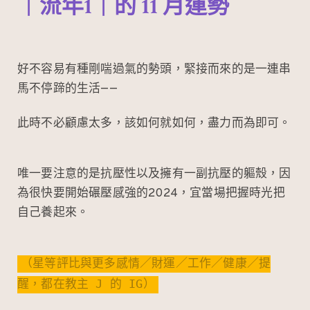
｜流年1｜的 11 月運勢
好不容易有種剛喘過氣的勢頭，緊接而來的是一連串
馬不停蹄的生活——
此時不必顧慮太多，該如何就如何，盡力而為即可。
唯一要注意的是抗壓性以及擁有一副抗壓的軀殼，因
為很快要開始碾壓感強的2024，宜當場把握時光把
自己養起來。
（星等評比與更多感情／財運／工作／健康／提
醒，都在教主 J 的 IG）