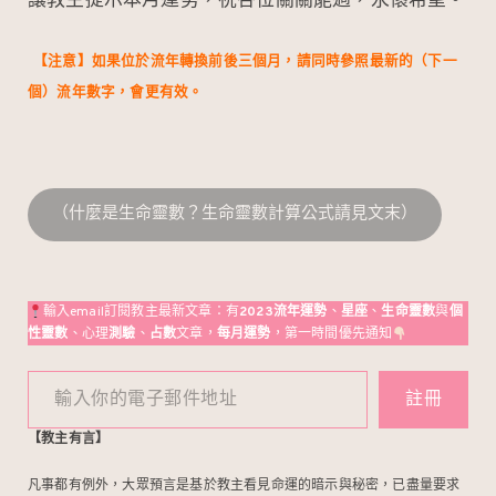
讓教主提示本月運勢，祝各位關關能過，永懷希望。
【注意】如果位於流年轉換前後三個月，請同時參照最新的（下一
個）流年數字，會更有效。
（什麼是生命靈數？生命靈數計算公式請見文末）
輸入email訂閱教主最新文章：有
2023流年運勢
、
星座
、
生命靈數
與
個
性靈數
、心理
測驗
、
占數
文章，
每月運勢
，第一時間優先通知
輸入你的電子郵件地址
註冊
【教主有言】
凡事都有例外，大眾預言是基於教主看見命運的暗示與秘密，已盡量要求