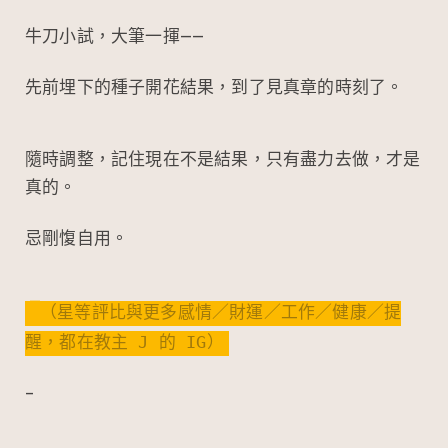
牛刀小試，大筆一揮——
先前埋下的種子開花結果，到了見真章的時刻了。
隨時調整，記住現在不是結果，只有盡力去做，才是
真的。
忌剛愎自用。
（星等評比與更多感情／財運／工作／健康／提
醒，都在教主 J 的 IG）
–