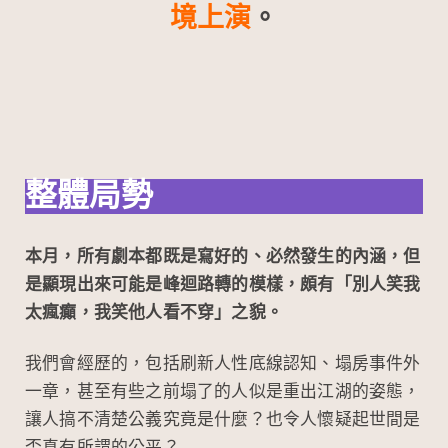
k
o
境上演
。
整體局勢
本月，所有劇本都既是寫好的、必然發生的內涵，但
是顯現出來可能是峰迴路轉的模樣，頗有「別人笑我
太瘋癲，我笑他人看不穿」之貌。
我們會經歷的，包括刷新人性底線認知、塌房事件外
一章，甚至有些之前塌了的人似是重出江湖的姿態，
讓人搞不清楚公義究竟是什麼？也令人懷疑起世間是