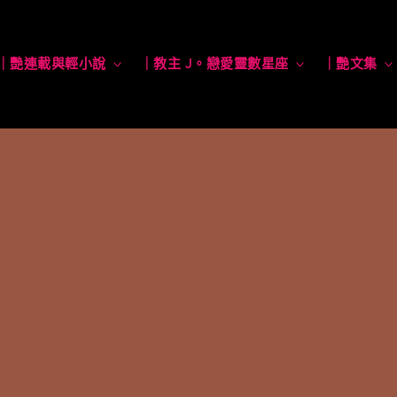
｜艷連載與輕小說
toggle
｜教主 J。戀愛靈數星座
toggle
｜艷文集
child
child
menu
menu