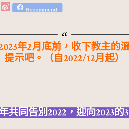
W
Si
Recommend
e
n
C
a
h
W
at
ei
2023年2月底前，收下教主的
b
提示吧。（自2022/12月起）
o
年共同告別2022，迎向2023的