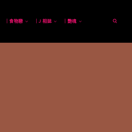
open
toggle
｜食物戀
toggle
｜J 相誌
toggle
｜艷魂
toggle
child
child
child
child
menu
menu
menu
menu
search
form