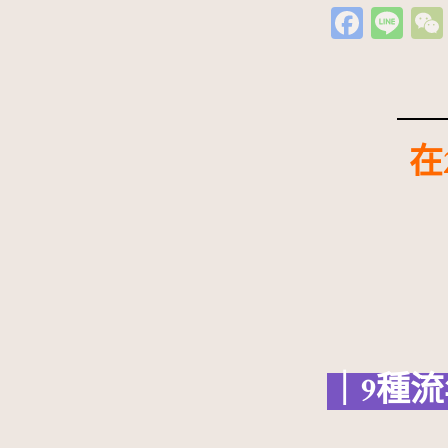
Fa
Li
c
n
e
e
b
o
在
o
k
｜9種流