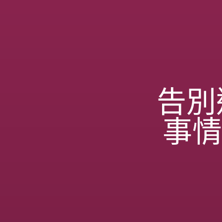
告別
事情