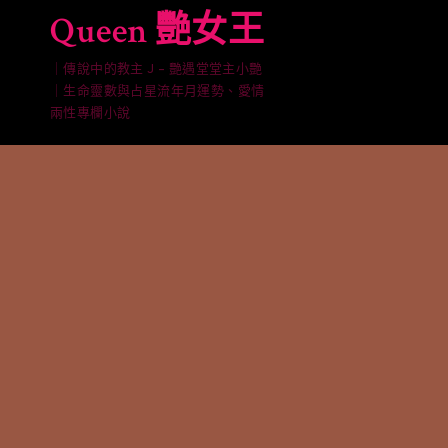
Skip
Queen 艷女王
to
content
｜傳說中的教主 J – 艷遇堂堂主小艷
｜生命靈數與占星流年月運勢、愛情
兩性專欄小說