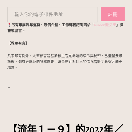
輸入你的電子郵件地址
註冊
另有專屬流年運勢、感情合盤、工作轉職諮詢請洽「
Queen艷女王
」臉
書或留言。
【教主有言】
凡事都有例外，大眾預言是基於教主看見命運的暗示與秘密，已盡量要求
準確，如有更細緻的詳解需要，還是要針對個人的情況看數字命盤才能更
精准。
–
【流年１－９】的2022年／