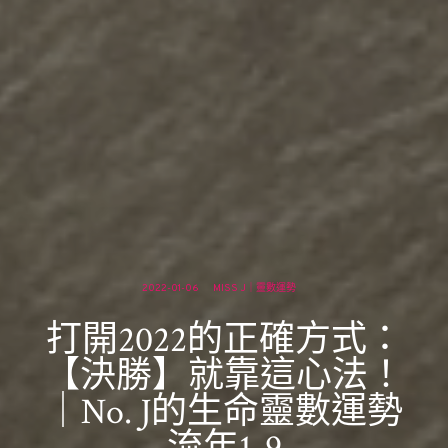
2022-01-06
MISS J｜靈數運勢
打開2022的正確方式：
【決勝】就靠這心法！
｜No. J的生命靈數運勢