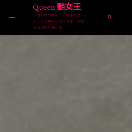
Skip
Queen 艷女王
to
｜傳說中的教主 J – 艷遇堂堂主小
content
open
艷｜生命靈數與占星流年月運勢、
search
愛情兩性專欄小說
form