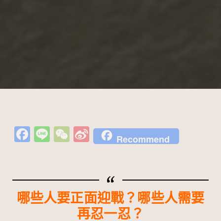
Fa
Li
W
Si
Recommend
c
n
e
n
e
e
C
a
b
h
W
o
at
ei
哪些人要正面迎戰？哪些人需要
o
b
再忍一忍？