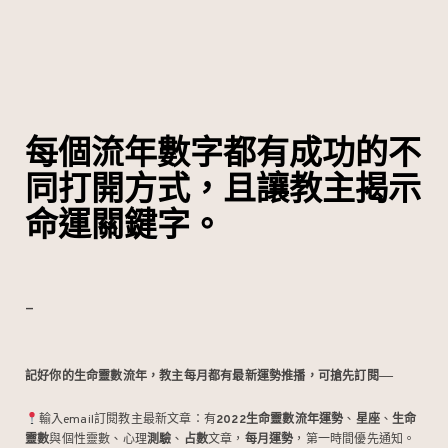
k
o
每個流年數字都有成功的不
同打開方式，且讓教主揭示
命運關鍵字。
–
記好你的生命靈數流年，教主每月都有最新運勢推播，可搶先訂閱
——
輸入email訂閱教主最新文章：有
2022生命靈數流年運勢
、
星座
、
生命
靈數
與個性靈數、心理
測驗
、
占數
文章，
每月運勢
，第一時間優先通知。