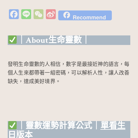
Fa
Li
W
Si
Recommend
c
n
e
n
e
e
C
a
｜About生命靈數
｜
b
h
W
o
at
ei
o
b
發明生命靈數的人相信，數字是最接近神的語言，每
k
o
個人生來都帶著一組密碼，可以解析人性，讓人改善
缺失，達成美好境界。
｜靈數運勢計算公式｜
單看生
日版本