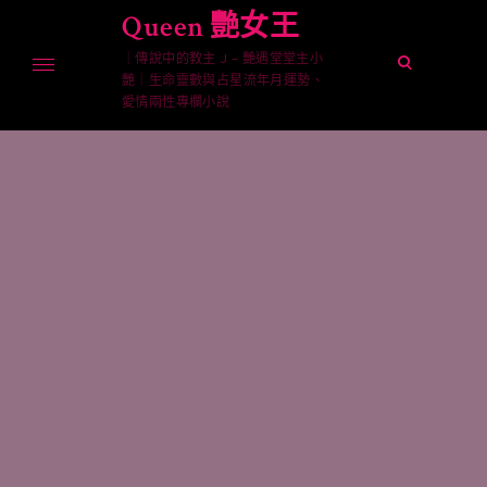
Skip
Queen 艷女王
to
｜傳說中的教主 J – 艷遇堂堂主小
content
open
艷｜生命靈數與占星流年月運勢、
search
愛情兩性專欄小說
form