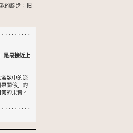
激的腳步，把
..........
字」是最接近上
此靈數中的流
因果關係」的
何的果實。 
..........