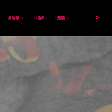
open
toggle
｜食物戀
toggle
｜J 相誌
toggle
｜艷魂
toggle
child
child
child
child
menu
menu
menu
menu
search
form