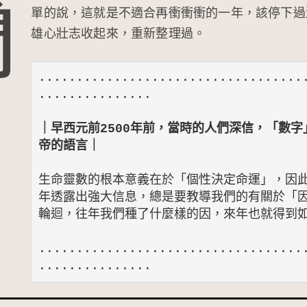
簡
單的說，這就是不適合再衝衝衝的一年，該停下過
C
a
雄心壯志收起來，重新整理過。
h
W
at
ei
...................................
b
...............
o
｜早西元前2500年前，當時的人們深信，「數
帝的語言｜
生命靈數的根本意義在於「個性決定命運」，因
年透露出強大信息，總是要教導我們的有關於「
輪迴，往年我們種了什麼樣的因，來年也就得到如
...................................
...............