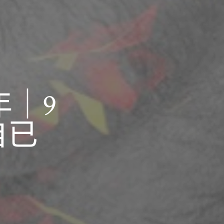
年｜9
自已