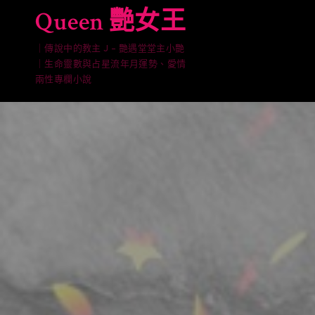
Skip
Queen 艷女王
to
content
｜傳說中的教主 J – 艷遇堂堂主小艷
｜生命靈數與占星流年月運勢、愛情
兩性專欄小說