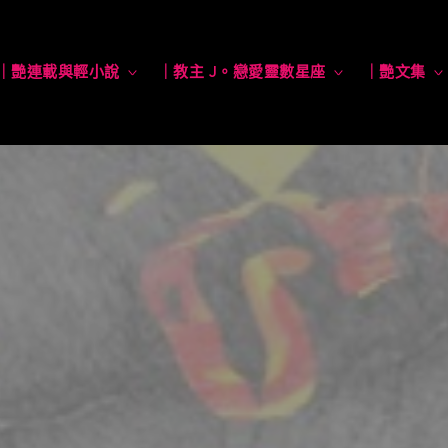
｜艷連載與輕小說
toggle
｜教主 J。戀愛靈數星座
toggle
｜艷文集
child
child
menu
menu