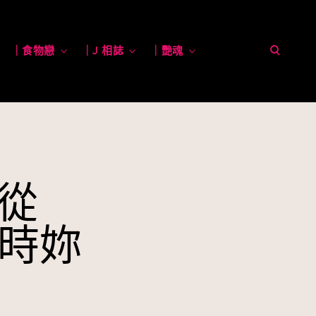
open
toggle
｜食物戀
toggle
｜J 相誌
toggle
｜艷魂
toggle
child
child
child
child
menu
menu
menu
menu
search
form
？從
時妳