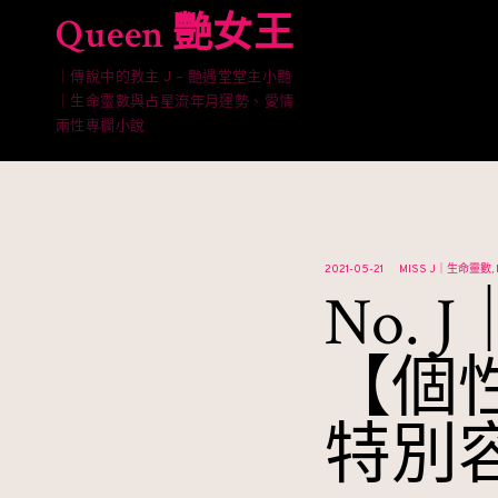
Skip
Queen 艷女王
to
content
｜傳說中的教主 J – 艷遇堂堂主小艷
｜生命靈數與占星流年月運勢、愛情
兩性專欄小說
2021-05-21
MISS J｜生命靈數
No.
【個
特別