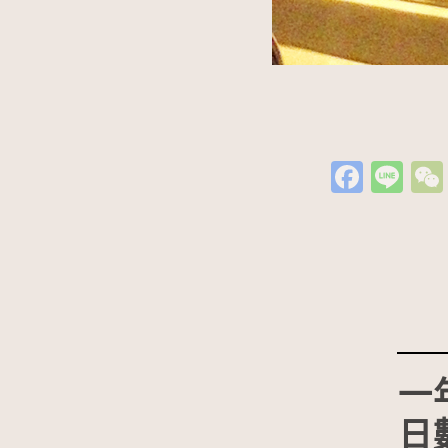
Fa
Li
c
n
e
e
b
o
o
k
一
日