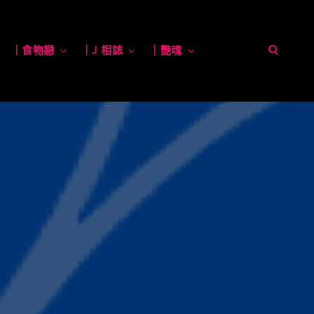
open
toggle
｜食物戀
toggle
｜J 相誌
toggle
｜艷魂
toggle
child
child
child
child
menu
menu
menu
menu
search
form