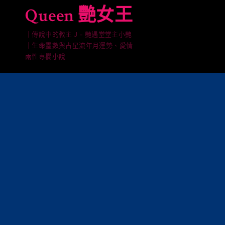
Skip
Queen 艷女王
to
content
｜傳說中的教主 J – 艷遇堂堂主小艷
｜生命靈數與占星流年月運勢、愛情
兩性專欄小說