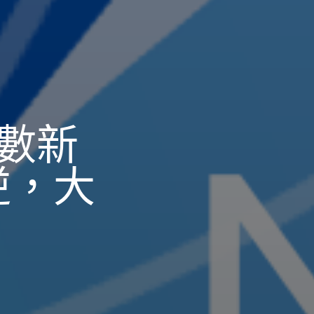
靈數新
逆，大