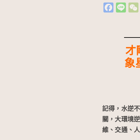
Fa
Li
c
n
e
e
b
o
才
o
象
k
記得，水逆
關，大環境
維、交通、人