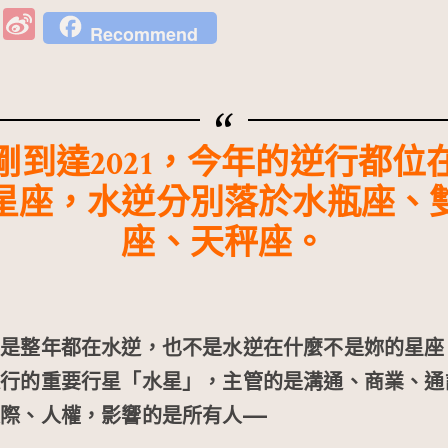
W
Si
Recommend
e
n
C
a
h
W
at
ei
剛到達2021，今年的逆行都位
b
星座，水逆分別落於水瓶座、
o
座、天秤座。
不是整年都在水逆，也不是水逆在什麼不是妳的星座
逆行的重要行星「水星」，主管的是溝通、商業、通
際、人權，影響的是所有人——