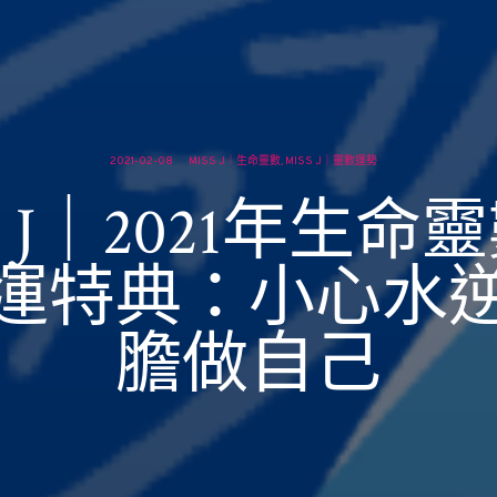
2021-02-08
MISS J｜生命靈數
MISS J｜靈數運勢
ss J｜2021年生命
運特典：小心水
膽做自己