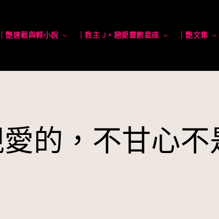
｜艷連載與輕小說
toggle
｜教主 J。戀愛靈數星座
toggle
｜艷文集
child
child
menu
menu
 親愛的，不甘心