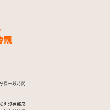
，
會飄
好長一段時間
候也沒有那麼