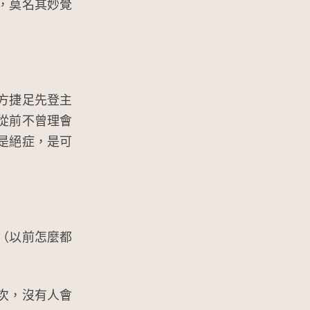
，莫名其妙覺
方捷足先登主
從前不曾理會
是絕症，是可
（以前怎麼都
次，沒有人會