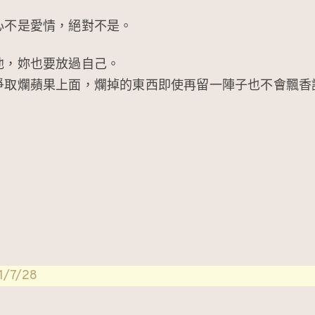
心不是愛情，絕對不是。
他，妳也要放過自己。
爭取爛蘋果上面，爛掉的東西即使再留一陣子也不會飄香
/7/28