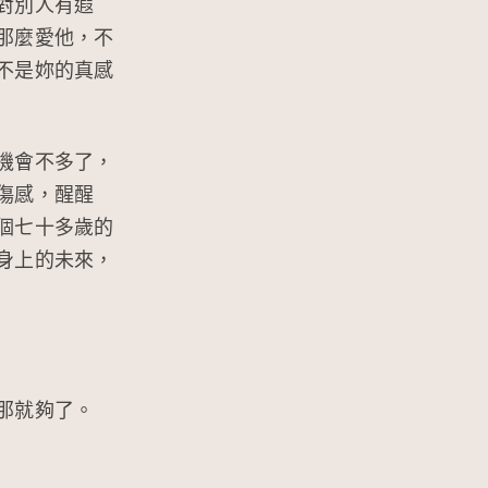
對別人有遐
那麼愛他，不
不是妳的真感
機會不多了，
傷感，醒醒
個七十多歲的
身上的未來，
那就夠了。