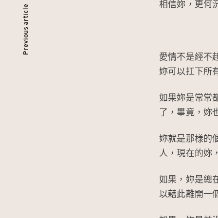
文
相信妳，更何
Previous article
章
愛情不是經不
導
妳可以扛下所
覽
如果妳是常常
了，畢竟，妳
妳就是那樣的
人，現在的妳
如果，妳是總
以藉此離開一