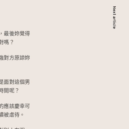
Next article
，最後妳覺得
對嗎？
強對方原諒妳
是面對這個男
時間呢？
的應該慶幸可
續被虐待。