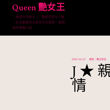
Skip
Queen 艷女王
to
content
｜傳說中的教主 J – 艷遇堂堂主小艷
｜生命靈數與占星流年月運勢、愛情
兩性專欄小說
2015-02-07
兩性｜教主有言
J ★
情