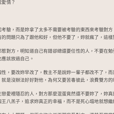
況愛情？
起考驗，而是妳拿了太多不需要被考驗的東西來考驗對方
有的問題只為了跟他和好，但他不要了，妳就瘋了，這樣
都惹對方，明知道自己有錯卻總還要任性的人，不要在勉
也應該放過自己。
個性，要改妳早改了，教主不是說妳一輩子都改不了，而
，就是沒辦法好好對他，為何又要苦毒彼此，浪費雙方的
在戀愛裡隱忍的人，對方那麼混蛋竟然還不要妳了，妳真
個王八羔子，追求妳真正的幸福，而不是死心塌地就想繼