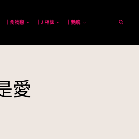
open
toggle
｜食物戀
toggle
｜J 相誌
toggle
｜艷魂
toggle
child
child
child
child
menu
menu
menu
menu
search
form
不是愛