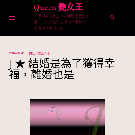
Skip
Queen 艷女王
to
｜傳說中的教主 J – 艷遇堂堂主小
content
open
艷｜生命靈數與占星流年月運勢、
search
愛情兩性專欄小說
form
2014-02-13
兩性｜教主有言
J ★ 結婚是為了獲得幸
福，離婚也是