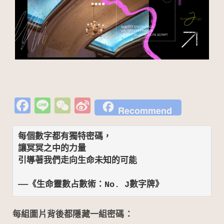
Fa
Li
W
Si
Recommend
c
n
e
n
e
e
C
a
每個數字都有獨特密碼，
b
h
W
讓冥冥之中的力量
引導著我們走向生命未知的可能
o
at
ei
o
b
——《生命靈數占數術：No. J數字牌》
k
o
每組圖片背後都隱藏一組密碼：