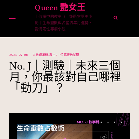
Skip
Queen 艷女王
to
｜傳說中的教主 J – 艷遇堂堂主小
content
open
艷｜生命靈數與占星流年月運勢、
search
愛情兩性專欄小說
form
2026-07-08
占數與測驗
教主J｜情感靈數星座
No. J｜測驗｜未來三個
月，你最該對自己哪裡
「動刀」？