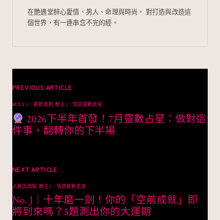
k
o
在艷遇堂醉心愛情、男人、命理與時尚。 對打造與改造這
個世界，有一連串念不完的經。
文
章
PREVIOUS ARTICLE
MISS J｜靈數運勢, 教主J｜情感靈數星座
導
2026下半年首發！7月靈數占星：做對這
覽
件事，翻轉你的下半場
NEXT ARTICLE
占數與測驗, 教主J｜情感靈數星座
No. J｜十年磨一劍！你的「空前成就」即
將到來嗎？5題測出你的大運期