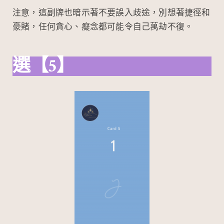
注意，這副牌也暗示著不要誤入歧途，別想著捷徑和
豪賭，任何貪心、癡念都可能令自己萬劫不復。
選【5】