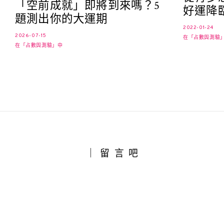
「空前成就」即將到來嗎？5
好運降
題測出你的大運期
2022-01-24
2026-07-15
在「占數與測驗
在「占數與測驗」中
｜留言吧