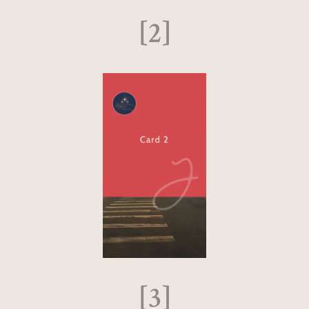
[2]
[3]