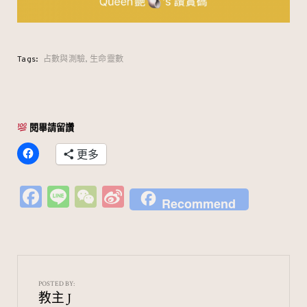
Tags:
占數與測驗
生命靈數
閱畢請留讚
更多
Fa
Li
W
Si
Recommend
c
n
e
n
e
e
C
a
b
h
W
o
at
ei
POSTED BY:
教主 J
o
b