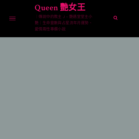
Skip
Queen 艷女王
to
｜傳說中的教主 J – 艷遇堂堂主小
content
open
艷｜生命靈數與占星流年月運勢、
search
愛情兩性專欄小說
form