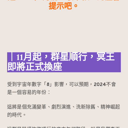
o
b
提示吧。
k
o
｜11月起，群星順行，冥王
即將正式換座
受到宇宙年數字「
8
」影響，可以預期，
2024
不會
是一個容易的年份：
這將是個充滿變革、劇烈演進、洗新除舊、精神崛起
的時代。