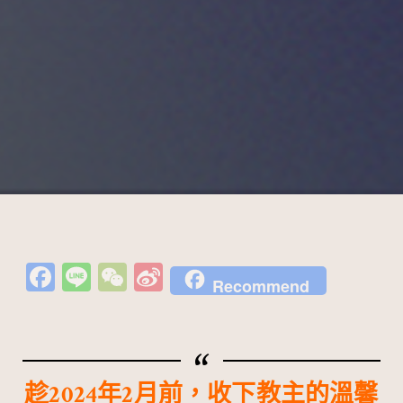
Fa
Li
W
Si
Recommend
c
n
e
n
e
e
C
a
b
h
W
o
at
ei
趁2024年2月前，收下教主的溫馨