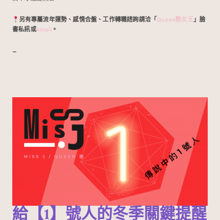
另有專屬流年運勢、感情合盤、工作轉職諮詢請洽「
Queen艷女王
」臉
書私訊或
email
。
–
給【1】號人的冬季關鍵提醒