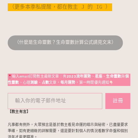
（更多本季私提醒，都在教主 J 的 IG ）
（什麼是生命靈數？生命靈數計算公式請見文末）
輸入email訂閱教主最新文章：有
2023流年運勢
、
星座
、
生命靈數
與
個
性靈數
、心理
測驗
、
占數
文章，
每月運勢
，第一時間優先通知
輸入你的電子郵件地址
註冊
【教主有言】
凡事都有例外，大眾預言是基於教主看見命運的暗示與秘密，已盡量要求
準確，如有更細緻的詳解需要，還是要針對個人的情況看數字命盤和個別
流年才能更精准。