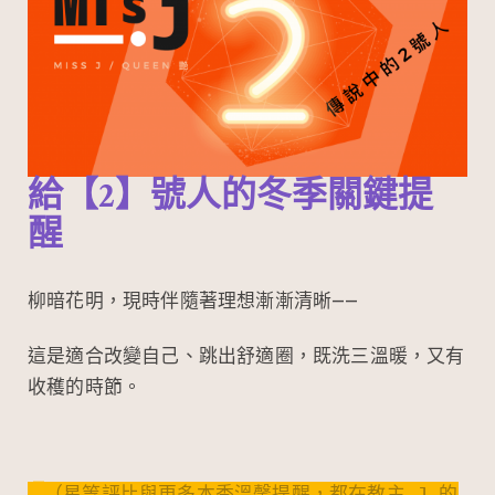
給【2】號人的冬季關鍵提
醒
柳暗花明，現時伴隨著理想漸漸清晰——
這是適合改變自己、跳出舒適圈，既洗三溫暖，又有
收穫的時節。
（星等評比與更多本季溫馨提醒，都在教主 J 的