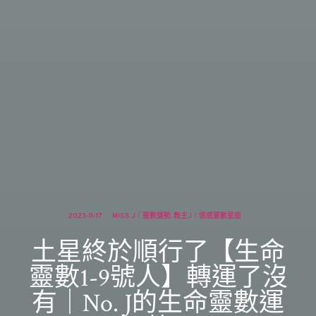
2023-11-17
MISS J｜靈數運勢
教主J｜情感靈數星座
土星終於順行了【生命
靈數1-9號人】轉運了沒
有｜No. J的生命靈數運