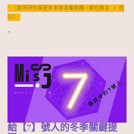
（星等評比與更多本季溫馨提醒，都在教主 J 的
IG）
–
給【7】號人的冬季關鍵提