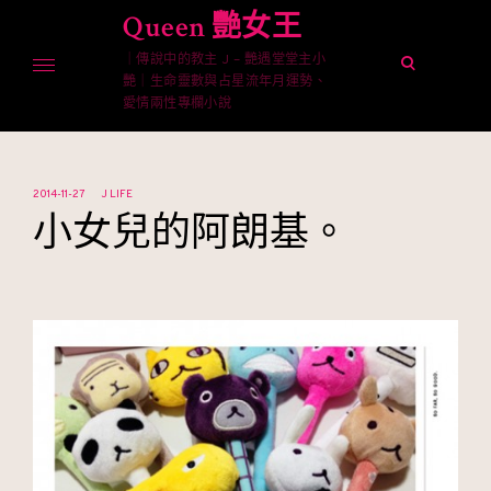
Skip
Queen 艷女王
to
｜傳說中的教主 J – 艷遇堂堂主小
content
open
艷｜生命靈數與占星流年月運勢、
search
愛情兩性專欄小說
form
2014-11-27
J LIFE
小女兒的阿朗基。