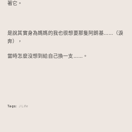
著它。
是說其實身為媽媽的我也很想要那隻阿朗基……（淚
奔），
當時怎麼沒想到給自己換一支……。
Tags:
J Life