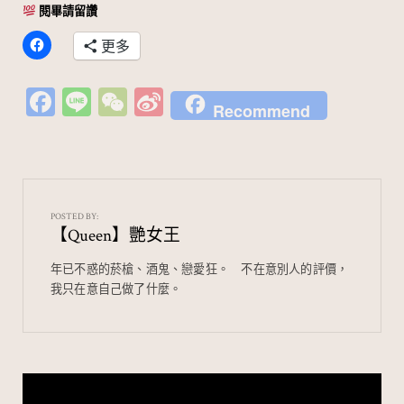
閱畢請留讚
更多
Fa
Li
W
Si
Recommend
c
n
e
n
e
e
C
a
b
h
W
o
at
ei
POSTED BY:
【Queen】艷女王
o
b
k
o
年已不惑的菸槍、酒鬼、戀愛狂。⠀ 不在意別人的評價，
我只在意自己做了什麼。
文