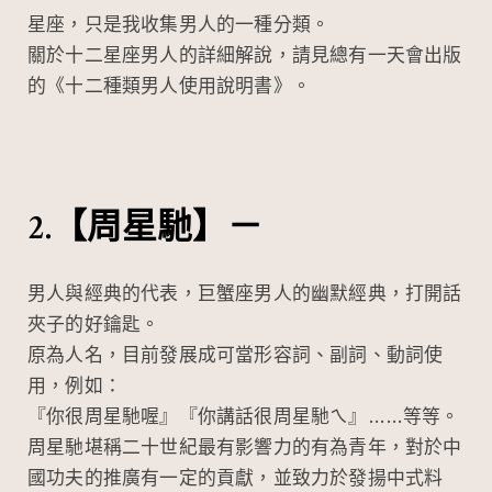
o
at
ei
星座，只是我收集男人的一種分類。
o
b
關於十二星座男人的詳細解說，請見總有一天會出版
k
o
的《十二種類男人使用說明書》。
2.【周星馳】－
男人與經典的代表，巨蟹座男人的幽默經典，打開話
夾子的好鑰匙。
原為人名，目前發展成可當形容詞、副詞、動詞使
用，例如：
『你很周星馳喔』『你講話很周星馳ㄟ』……等等。
周星馳堪稱二十世紀最有影響力的有為青年，對於中
國功夫的推廣有一定的貢獻，並致力於發揚中式料