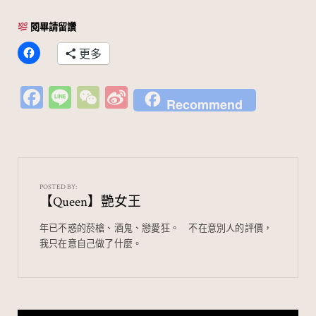
閱畢請留讚
更多
Fa
Li
W
Si
Recommend
c
n
e
n
e
e
C
a
b
h
W
o
at
ei
POSTED BY:
【Queen】艷女王
o
b
k
o
年已不惑的菸槍、酒鬼、戀愛狂。⠀ 不在意別人的評價，
我只在意自己做了什麼。