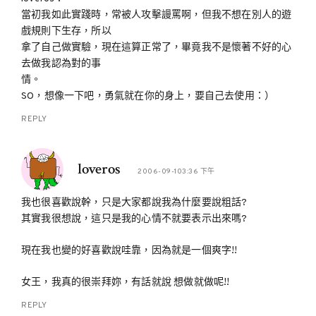
當初我如此實踐時，常被人攻擊謾罵啊，但我不想在別人的遊
戲規則下生存，所以
拿了自己做實驗，現在這算正常了，畢竟我不是懷著不好的心
去做我認為對的事
情。
SO，想像一下吧，勇氣就在你的身上，要自己去使用：）
REPLY
loveros
2006-09-103:36 下午
我也很喜歡說幹，只是大家都說我為什麼要說粗話?
其實我很想說，這只是我的心情不就要表示出來嗎?
現在我也變的好喜歡說哇靠，因為就是一個爽字!!
女王，我真的很崇拜妳，有話就說 想做就做呢!!
REPLY