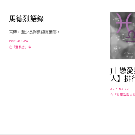
馬德烈語錄
當時，至少長得還純真無邪。
2001-08-26
在「艷私密」中
J｜戀
人】排
2014-03-20
在「星座論與占