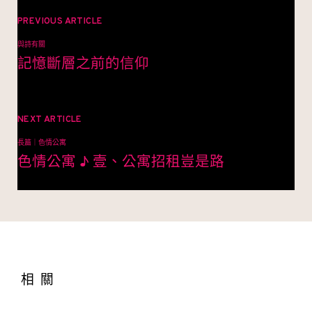
文
章
PREVIOUS ARTICLE
與詩有關
導
記憶斷層之前的信仰
覽
NEXT ARTICLE
長篇｜色情公寓
色情公寓 ♪ 壹、公寓招租豈是路
相關