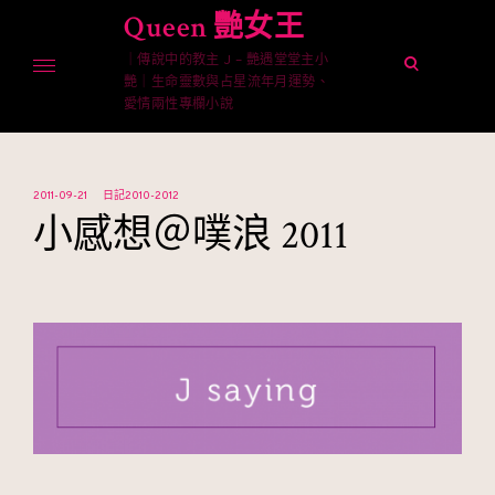
Skip
Queen 艷女王
to
｜傳說中的教主 J – 艷遇堂堂主小
content
open
艷｜生命靈數與占星流年月運勢、
search
愛情兩性專欄小說
form
2011-09-21
日記2010-2012
小感想＠噗浪 2011