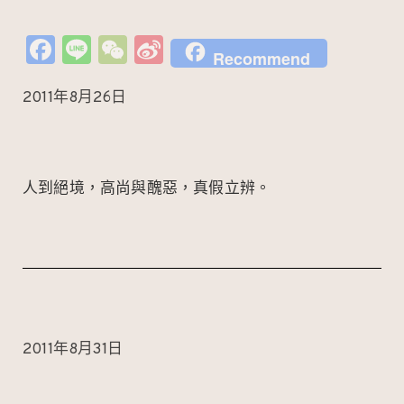
Fa
Li
W
Si
Recommend
c
n
e
n
2011年8月26日
e
e
C
a
b
h
W
o
at
ei
o
b
人到絕境，高尚與醜惡，真假立辨。
k
o
2011年8月31日