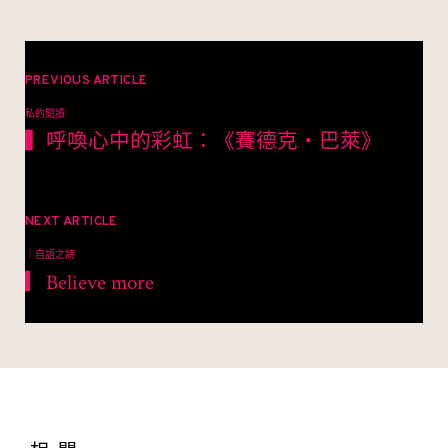
文
章
PREVIOUS ARTICLE
私的閱讀
導
▍呼喚心中的彩虹：《賽德克‧巴萊》
覽
NEXT ARTICLE
｜自語之詩
▎Believe more