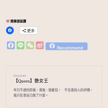
閱畢請留讚
更多
Fa
Li
W
Si
Recommend
c
n
e
n
e
e
C
a
b
h
W
o
at
ei
POSTED BY:
【Queen】艷女王
o
b
k
o
年已不惑的菸槍、酒鬼、戀愛狂。⠀ 不在意別人的評價，
我只在意自己做了什麼。