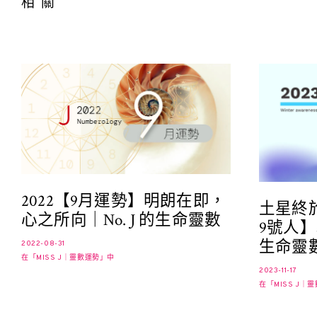
相關
2022【9月運勢】明朗在即，
土星終
心之所向｜No. J 的生命靈數
9號人】
生命靈
2022-08-31
在「MISS J｜靈數運勢」中
2023-11-17
在「MISS J｜