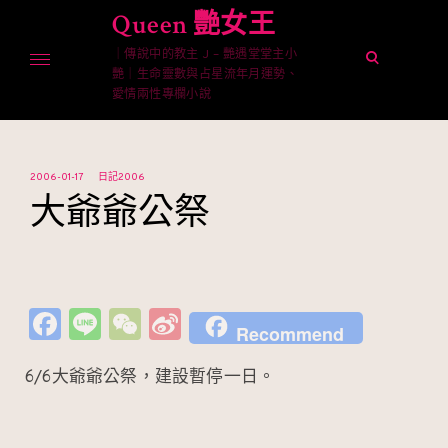
Skip
Queen 艷女王
to
｜傳說中的教主 J – 艷遇堂堂主小
content
open
艷｜生命靈數與占星流年月運勢、
search
愛情兩性專欄小說
form
2006-01-17
日記2006
大爺爺公祭
Fa
Li
W
Si
Recommend
c
n
e
n
6/6大爺爺公祭，建設暫停一日。
e
e
C
a
b
h
W