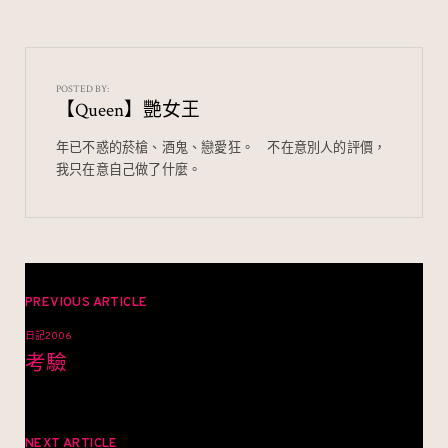
e
e
C
a
b
h
W
o
at
ei
POSTED BY:
【Queen】艷女王
o
b
k
o
年已不惑的菸槍、酒鬼、戀愛狂。⠀ 不在意別人的評價，
我只在意自己做了什麼。
文
章
PREVIOUS ARTICLE
日記2006
導
考驗
覽
NEXT ARTICLE