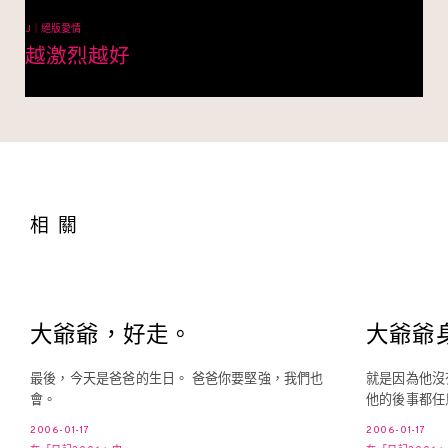
J｜絕版愛情
越激烈越好
相關
大爺爺，好走。
大爺爺
最後，今天是爸爸的生日。 爸爸你要堅強，我們也
就是因為他沒
會。
他的後事都任
2006-01-17
2006-01-17