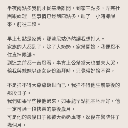
o
at
ei
o
b
半夜兩點多我們才從基地離開，到家三點多，弄完社
團跟處理一些事情已經到四點多，睡了一小時即醒
k
o
來，前往二殯。
早上七點是家祭，那些尼姑仍然讓我想打人。
家族的人都到了，除了大奶奶，家祭開始，我便忍不
住直掉眼淚。
到這之前都一直忍著，事實上公祭當天也並未大哭，
輪我與妹妹以孫女身份跪拜時，只覺得好捨不得。
不是捨不得大爺爺逝世而已，我捨不得他生前最後的
那段日子。
我們如果早些接他過來，如果能早點把基地弄好，他
一定可過一段快樂的最後歲月。
可是他的最後日子卻被大奶奶虐待，然後在醫院住了
幾個月。