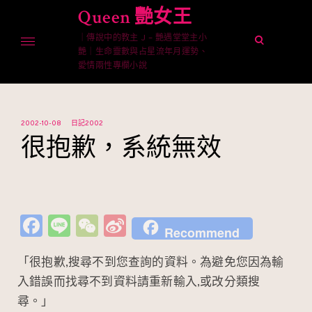
Skip
Queen 艷女王
to
｜傳說中的教主 J – 艷遇堂堂主小
content
open
艷｜生命靈數與占星流年月運勢、
search
愛情兩性專欄小說
form
2002-10-08
日記2002
很抱歉，系統無效
Fa
Li
W
Si
Recommend
c
n
e
n
「很抱歉,搜尋不到您查詢的資料。為避免您因為輸
e
e
C
a
入錯誤而找尋不到資料請重新輸入,或改分類搜
b
h
W
尋。」