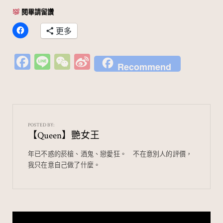
閱畢請留讚
更多
Fa
Li
W
Si
Recommend
c
n
e
n
e
e
C
a
b
h
W
o
at
ei
POSTED BY:
【Queen】艷女王
o
b
k
o
年已不惑的菸槍、酒鬼、戀愛狂。⠀ 不在意別人的評價，
我只在意自己做了什麼。
文