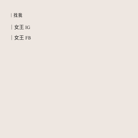
｜找我
｜女王 IG
｜女王 FB
｜教主 IG
｜女王 Threads
｜about 艷
｜QUEEN 艷女王 𝟭𝟵𝟵𝟵 - 𝟮𝟬𝟮6 © 𝗤𝘂𝗲𝗲𝗻 𝗬𝗲𝗮𝗻 ｜盜用必究，授權 / 轉載先
聯繫｜
𝘆𝗲𝗮𝗻@𝘆𝗲𝗮𝗻𝗰𝗹𝘂𝗯.𝘁𝘄