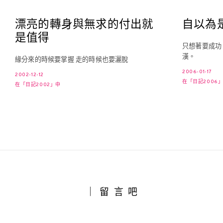
漂亮的轉身與無求的付出就
自以為
是值得
只想著要成功
漢。
緣分來的時候要掌握 走的時候也要灑脫
2006-01-17
2002-12-12
在「日記2006
在「日記2002」中
｜留言吧