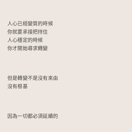
o
at
ei
o
b
k
o
人心已經變質的時候
你就要承接把持住
人心穩定的時候
你才開始尋求轉變
但是轉變不是沒有來由
沒有根基
因為一切都必須延續的