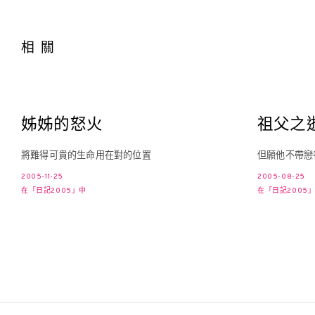
相關
姊姊的怒火
祖父之
將難得可貴的生命用在對的位置
但願他不帶戀
2005-11-25
2005-08-25
在「日記2005」中
在「日記2005