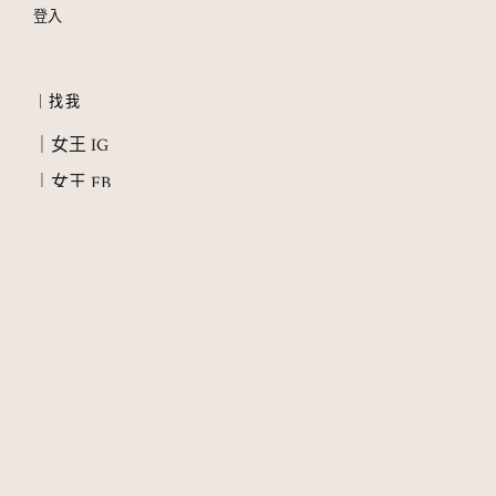
登入
｜找我
｜女王 IG
｜女王 FB
｜教主 IG
｜女王 Threads
｜about 艷
｜QUEEN 艷女王 𝟭𝟵𝟵𝟵 - 𝟮𝟬𝟮6 © 𝗤𝘂𝗲𝗲𝗻 𝗬𝗲𝗮𝗻 ｜盜用必究，授權 / 轉載先
聯繫｜
𝘆𝗲𝗮𝗻@𝘆𝗲𝗮𝗻𝗰𝗹𝘂𝗯.𝘁𝘄