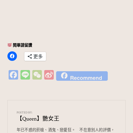
閱畢請留讚
更多
Fa
Li
W
Si
Recommend
c
n
e
n
e
e
C
a
b
h
W
o
at
ei
POSTED BY:
【Queen】艷女王
o
b
k
o
年已不惑的菸槍、酒鬼、戀愛狂。⠀ 不在意別人的評價，