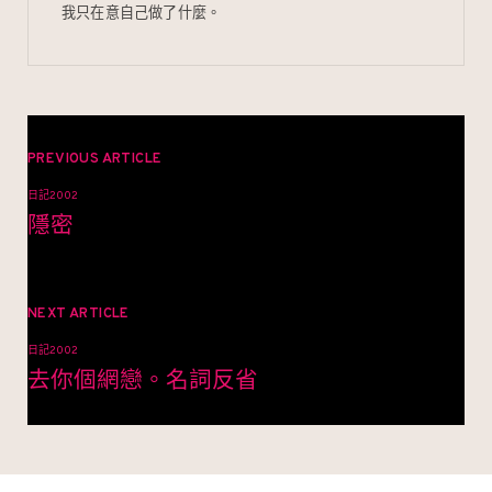
我只在意自己做了什麼。
文
章
PREVIOUS ARTICLE
日記2002
導
隱密
覽
NEXT ARTICLE
日記2002
去你個網戀。名詞反省