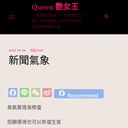
Skip
Queen 艷女王
to
｜傳說中的教主 J – 艷遇堂堂主小
content
open
艷｜生命靈數與占星流年月運勢、
search
愛情兩性專欄小說
form
2002-09-06
日記2002
新聞氣象
Fa
Li
W
Si
Recommend
c
n
e
n
臭氧層逐漸修復
e
e
C
a
b
h
W
但願環境也可以恢復生氣