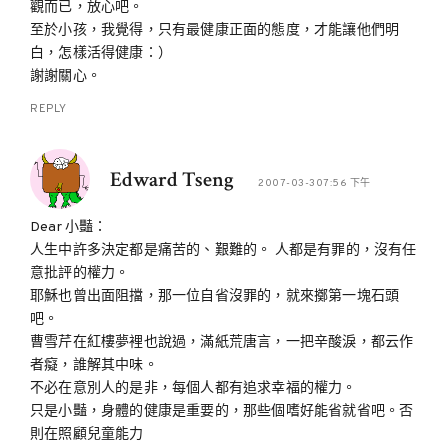
觀而已，放心吧。
至於小孩，我覺得，只有最健康正面的態度，才能讓他們明
白，怎樣活得健康：）
謝謝關心。
REPLY
Edward Tseng
2007-03-307:56 下午
Dear 小豔：
人生中許多決定都是痛苦的、艱難的。 人都是有罪的，沒有任
意批評的權力。
耶穌也曾出面阻擋，那一位自省沒罪的，就來擲第一塊石頭
吧。
曹雪芹在紅樓夢裡也說過，滿紙荒唐言，一把辛酸淚，都云作
者癡，誰解其中味。
不必在意別人的是非，每個人都有追求幸福的權力。
只是小豔，身體的健康是重要的，那些個嗜好能省就省吧。否
則在照顧兒童能力