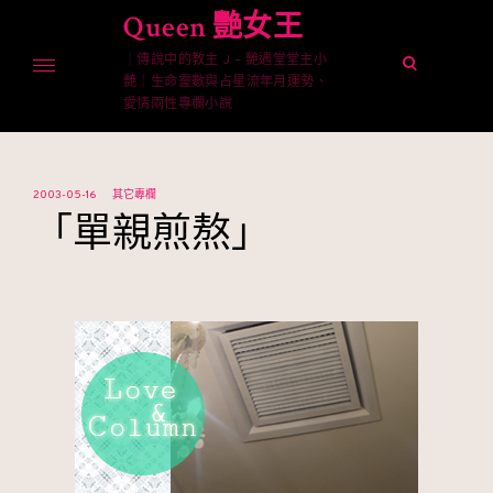
Skip
Queen 艷女王
to
｜傳說中的教主 J – 艷遇堂堂主小
content
open
艷｜生命靈數與占星流年月運勢、
search
愛情兩性專欄小說
form
2003-05-16
其它專欄
「單親煎熬」