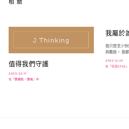
相關
我屬於
我只想至少快
與難過。 我
2002-12-20
值得我們守護
在「日記2002
2005-02-17
在「艷觀點。艷魂」中