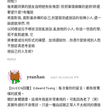
悶棍!)
後來聽同業的朋友說明她有些悔意! 但把事情搞爛的是妳!妳還
奢望什麼?有種就
來面對我, 面對最赤裸的自己,別當個到處放話的俗辣小人,還一
臉道貌岸然. 所
以同樣這位不嘹狀況就亂放話,亂放炮的小人, 你這一世造的孽,
若不面對處理, 它
將會變成任何形式的痛楚…加倍還給你…你憑什麼檢視別人而
不想認真思考並檢
視自己的人生呢?
REPLY
yeanhan
2007-03-3010:35 下午
【QUEEN回覆】Edward Tseng：每次看你的留言，都有很驚
嘆的感覺。
關於身體健康，這兩年我是非常重視的，可能因為老了（笑）
其實所謂的不良嗜好，只是一種自認跟正常人不太相同的價值