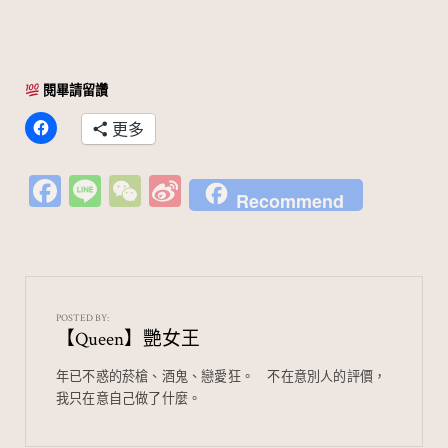
閱畢請留讚
更多
Fa
Li
W
Si
Recommend
c
n
e
n
e
e
C
a
b
h
W
o
at
ei
POSTED BY:
【Queen】艷女王
o
b
k
o
年已不惑的菸槍、酒鬼、戀愛狂。⠀ 不在意別人的評價，
我只在意自己做了什麼。