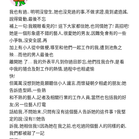
我也有過.. 明明沒發生,她也沒見過的事,不做求證,竟到處造謠,
說得聳動,最後不忘
補上一句:我親眼看見的!! 這下大家都信她,也同情她了! 高招吧!
她是一個形象還不錯的藝人,很愛她的男友,因難免會有的一些
小爭執,沒安全感,再
加上有小人從中做梗,導至和他們一起工作的我,遭到池魚之
殃…而他的男人最後也
離開她 了… 我的外表平凡到你過目即忘,他們找我合作,是看
中我的隨合及對工作的熱情,過程中也相處愉
快!
但萬萬沒想到她竟願聽信小人讒言,而懷疑朝夕相處的朋友;她
告訴造型師,一些熟
和不熟的藝人,記者及相關行業的工作人員,當然也包括我的好
友;另一位藝人打電
話給我,不問始末,只問有沒有這個藝人告訴她的這件事 ?我堅
定的說:沒有!!!她告
訴我,她相信我!(因為她在我之前,也吃過同個藝人的同樣的虧,
我們都被敲了一記