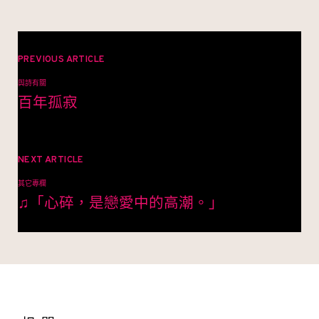
文
章
PREVIOUS ARTICLE
與詩有關
導
百年孤寂
覽
NEXT ARTICLE
其它專欄
♫「心碎，是戀愛中的高潮。」