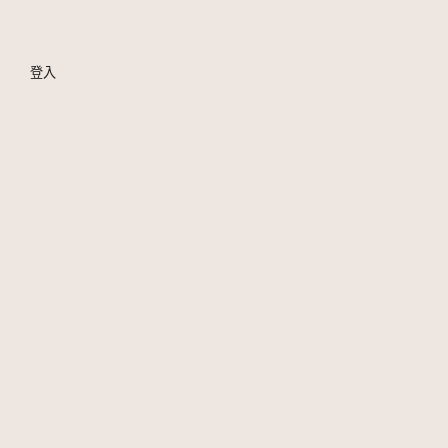
登入
｜找我
｜女王 IG
｜女王 FB
｜教主 IG
｜女王 Threads
｜about 艷