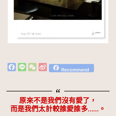
Fa
Li
W
Si
Recommend
c
n
e
n
e
e
C
a
b
h
W
o
at
ei
原來不是我們沒有愛了，
o
b
而是我們太計較誰愛誰多……。