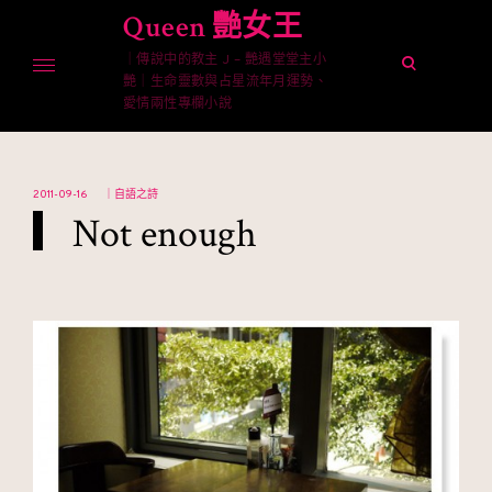
Skip
Queen 艷女王
to
｜傳說中的教主 J – 艷遇堂堂主小
content
open
艷｜生命靈數與占星流年月運勢、
search
愛情兩性專欄小說
form
2011-09-16
｜自語之詩
▎Not enough