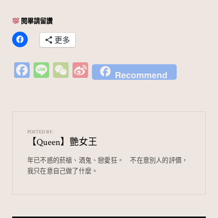
閱畢請留讚
更多
Fa
Li
W
Si
Recommend
c
n
e
n
e
e
C
a
b
h
W
o
at
ei
POSTED BY:
【Queen】艷女王
o
b
k
o
年已不惑的菸槍、酒鬼、戀愛狂。⠀ 不在意別人的評價，
我只在意自己做了什麼。