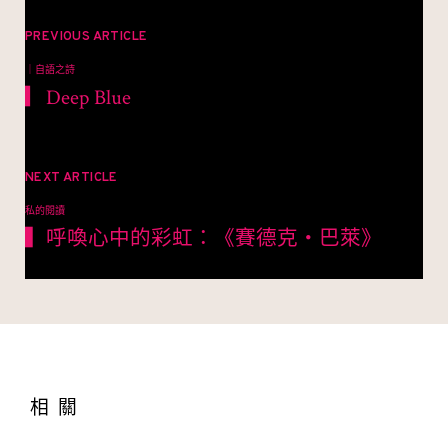
文
章
PREVIOUS ARTICLE
｜自語之詩
導
▎Deep Blue
覽
NEXT ARTICLE
私的閱讀
▍呼喚心中的彩虹：《賽德克‧巴萊》
相關