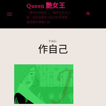
Skip
Queen 艷女王
to
｜傳說中的教主 J – 艷遇堂堂主小
content
open
艷｜生命靈數與占星流年月運勢、
search
愛情兩性專欄小說
form
TAG:
作自己