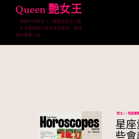
Skip
Queen 艷女王
to
content
｜傳說中的教主 J – 艷遇堂堂主小艷
｜生命靈數與占星流年月運勢、愛情
兩性專欄小說
教主J｜情感靈
星座
些會