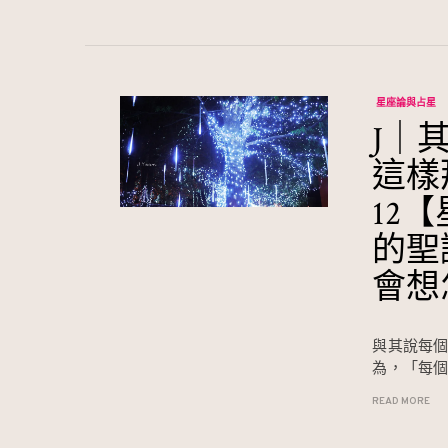
星座論與占星
J｜
這樣
12
的聖
會想
與其說每
為，「每
READ MORE