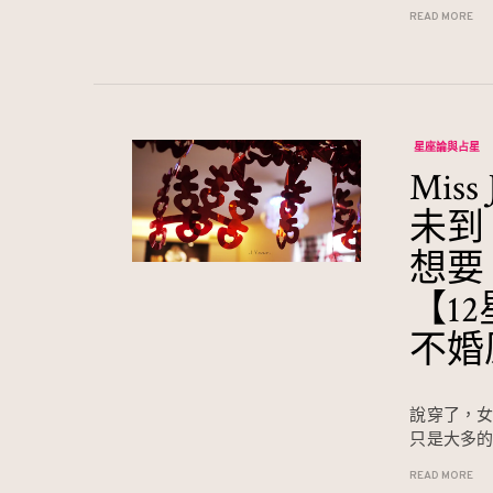
READ MORE
星座論與占星
Mis
未到
想要
【1
不婚
說穿了，
只是大多
READ MORE