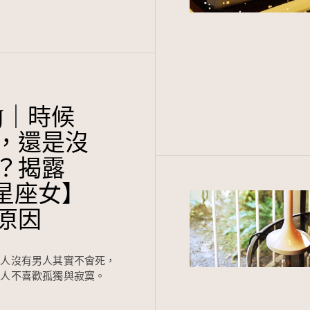
s J｜時候
，還是沒
？揭露
2星座女】
原因
女人沒有男人其實不會死，
的人不喜歡孤獨與寂寞。