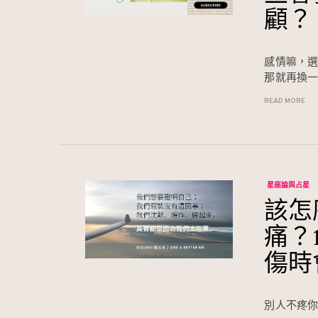
顧？
感情嘛，選
那就再換
READ MORE
星座論與占星
該怎
痛？
傷時
別人不疼