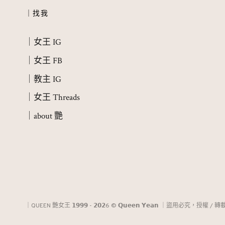
｜找我
｜女王 IG
｜女王 FB
｜教主 IG
｜女王 Threads
｜about 艷
｜QUEEN 艷女王 𝟭𝟵𝟵𝟵 - 𝟮𝟬𝟮6 © 𝗤𝘂𝗲𝗲𝗻 𝗬𝗲𝗮𝗻 ｜盜用必究，授權