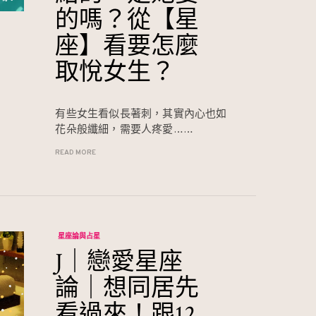
的嗎？從【星
座】看要怎麼
取悅女生？
有些女生看似長著刺，其實內心也如
花朵般纖細，需要人疼愛……
READ MORE
星座論與占星
J｜戀愛星座
論｜想同居先
看過來！跟12