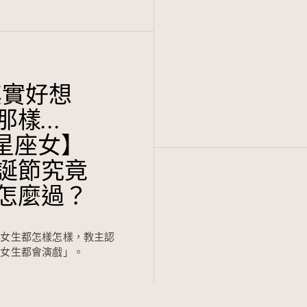
其實好想
那樣…
【星座女】
誕節究竟
怎麼過？
個女生都怎樣怎樣，教主認
個女生都會演戲」。