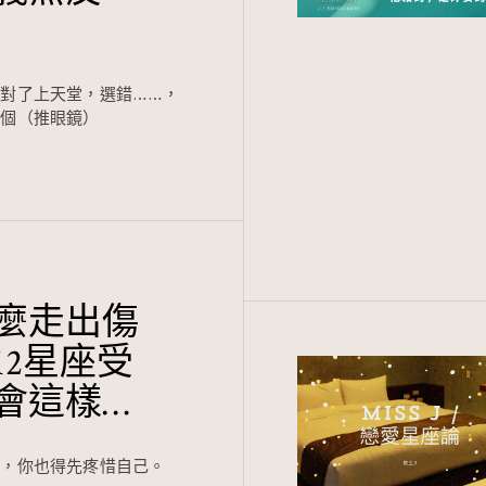
對了上天堂，選錯……，
一個（推眼鏡）
麼走出傷
12星座受
會這樣…
你，你也得先疼惜自己。