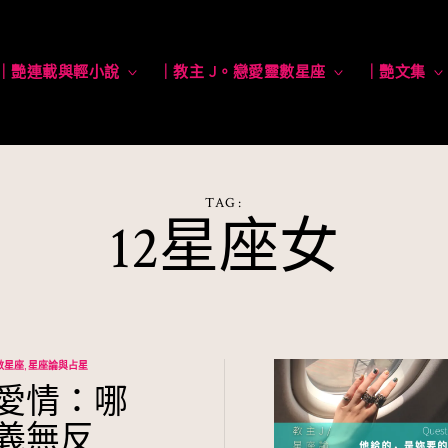
｜艷連載與輕小說
toggle
｜教主 J。戀愛靈數星座
toggle
｜艷文集
child
child
menu
menu
TAG:
12星座女
數星座
星座論與占星
愛情：哪
義無反