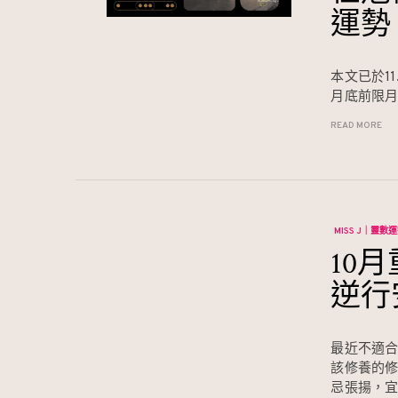
運勢
本文已於11
月底前限
READ MORE
MISS J｜靈數
10
逆行
最近不適合
該修養的
忌張揚，