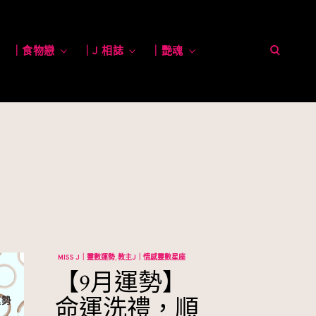
open
toggle
｜食物戀
toggle
｜J 相誌
toggle
｜艷魂
toggle
child
child
child
child
menu
menu
menu
menu
search
form
MISS J｜靈數運勢
教主J｜情感靈數星座
【9月運勢】
命運洗禮，順