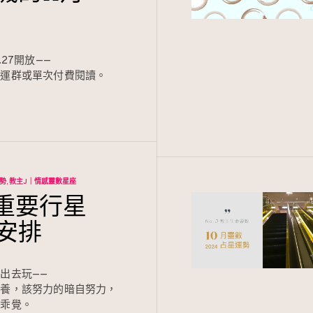
.27開放——
月運群或單次付費閱讀。
運勢
教主J｜情感靈數星座
月重要行星
安排
出去玩——
修養，該努力的暗自努力，
宜乖覺。