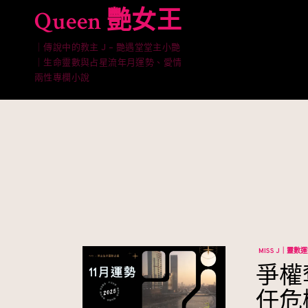
Skip
Queen 艷女王
to
content
｜傳說中的教主 J – 艷遇堂堂主小艷
｜生命靈數與占星流年月運勢、愛情
兩性專欄小說
MISS J｜靈數
爭權
任危