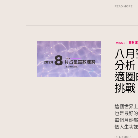
READ MORE
MISS J｜靈數
八月
分析
適圈
挑戰
這個世界
也是最好的
每個月你
個人生功
READ MORE