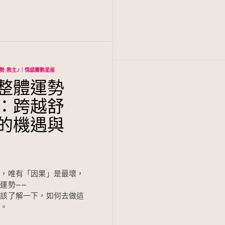
運勢
教主J｜情感靈數星座
整體運勢
：跨越舒
的機遇與
上，唯有「因果」是最壞，
運勢——
都該了解一下，如何去做這
課。