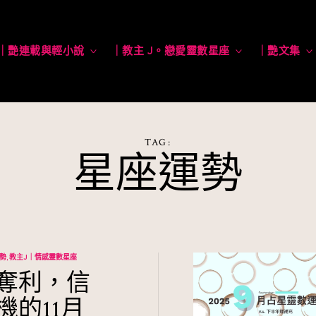
｜艷連載與輕小說
toggle
｜教主 J。戀愛靈數星座
toggle
｜艷文集
child
child
menu
menu
TAG:
星座運勢
運勢
教主J｜情感靈數星座
奪利，信
機的11月