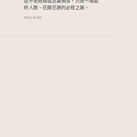
這不是奇蹟或巨幕殞落，只是一場曲
終人散、花開花謝的必經之路。
READ MORE