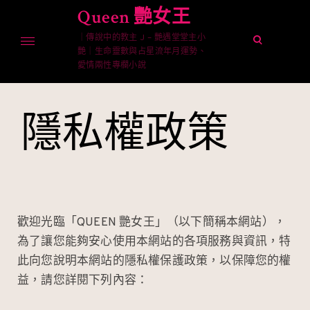
Skip
Queen 艷女王
to
｜傳說中的教主 J – 艷遇堂堂主小
content
open
艷｜生命靈數與占星流年月運勢、
search
愛情兩性專欄小說
form
隱私權政策
歡迎光臨「QUEEN 艷女王」（以下簡稱本網站），
為了讓您能夠安心使用本網站的各項服務與資訊，特
此向您說明本網站的隱私權保護政策，以保障您的權
益，請您詳閱下列內容：