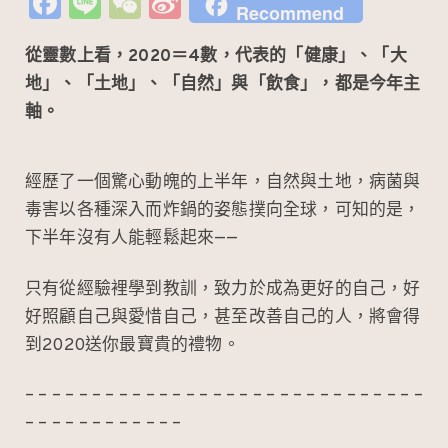
Fa
Li
W
Si
Recommend
c
n
e
n
從靈數上看，2020＝4數，代表的「健康」、「大
e
e
C
a
地」、「土地」、「自然」與「飲食」，都是今年主
b
h
W
軸。
o
at
ei
o
b
經歷了一個驚心動魄的上半年，自然與土地，病菌與
k
o
毒害以各種深入而炸鍋的姿態撲向全球，可知的是，
下半年沒有人能輕鬆起來——
只有從經驗裡學到教訓，致力於成為更好的自己，好
好照顧自己與愛惜自己，甚至改善自己的人，將會得
到2020送你最寶貴的禮物。
– – – – – – – – – – – – – – – – – – – – – – – – – – – – – –
– – – – – – – – – – – –