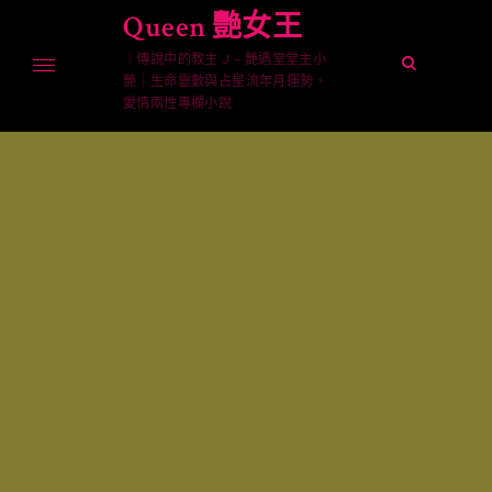
Skip
Queen 艷女王
to
｜傳說中的教主 J – 艷遇堂堂主小
content
open
艷｜生命靈數與占星流年月運勢、
search
愛情兩性專欄小說
form