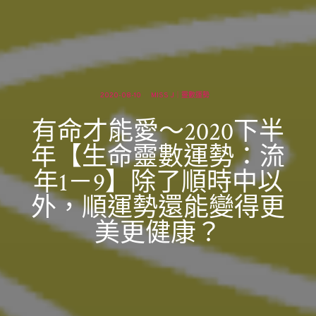
2020-08-10
MISS J｜靈數運勢
有命才能愛～2020下半
年【生命靈數運勢：流
年1－9】除了順時中以
外，順運勢還能變得更
美更健康？