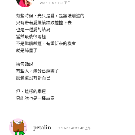
2014-11-0611:32 下午
有些時候，光只是愛，是無法前進的
只有帶著愛繼續跌跌撞撞下去
也是一種愛的結局
當然最後很兩極
不是繼續糾纏，有重新來的機會
就是緣盡了
換句話說
有些人，緣分已經盡了
感覺還沒有斷而已
但，這樣的牽連
只能說也是一種詩意
petalin
2011-08-0212:42 上午