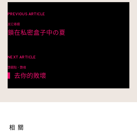
文
章
PREVIOUS ARTICLE
其它專欄
導
鎖在私密盒子中の夏
覽
NEXT ARTICLE
艷觀點。艷魂
▍去你的敗壞
相關