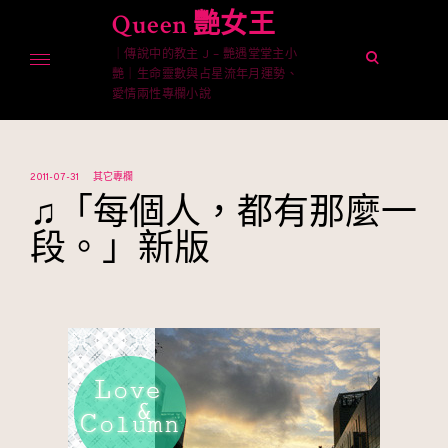
Skip
Queen 艷女王
to
｜傳說中的教主 J – 艷遇堂堂主小
content
open
艷｜生命靈數與占星流年月運勢、
search
愛情兩性專欄小說
form
2011-07-31
其它專欄
♫「每個人，都有那麼一
段。」新版