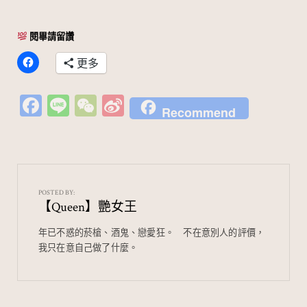
閱畢請留讚
更多
Fa
Li
W
Si
Recommend
c
n
e
n
e
e
C
a
b
h
W
o
at
ei
POSTED BY:
【Queen】艷女王
o
b
k
o
年已不惑的菸槍、酒鬼、戀愛狂。⠀ 不在意別人的評價，
我只在意自己做了什麼。