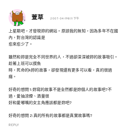
萱草
2007-04-198:11 下午
上星期吧，才發現妳的網站。原諒我的無知，因為多年不在國
內，對台灣的認識是
愈來愈少了。
雖然和妳是完全不同世界的人，不過卻深深被妳的故事吸引。
趁著上班可以摸魚
時，死命的k妳的故事，卻發現還有更多可以看，真的很過
癮。
好奇的想問 1:妳寫的故事不是全然都是妳個人的故事吧?不
過，愛抽涼煙、酒量很
好和愛嘟嘴的女主角應該都是妳吧?
好奇的想問 2:真的所有的故事都是真實故事嗎?
REPLY